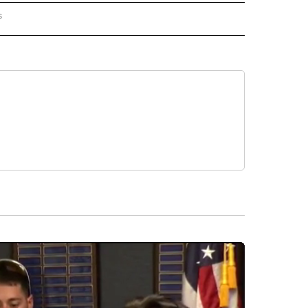
s
PANISH" TO RECEIVE NOTIFICATIONS ABOUT NEW PAGES ON "CNN - SPANISH".