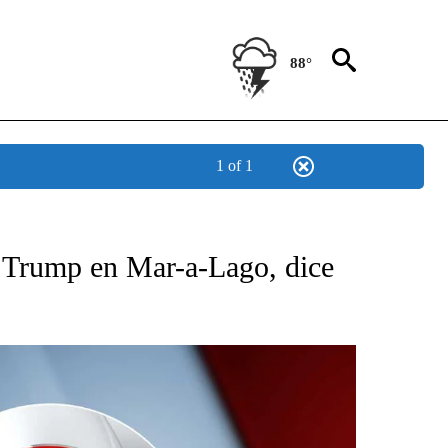
88°
1 of 1
TIFICATIONS ABOUT NEW PAGES ON "CNN - SPANISH".
d Trump en Mar-a-Lago, dice