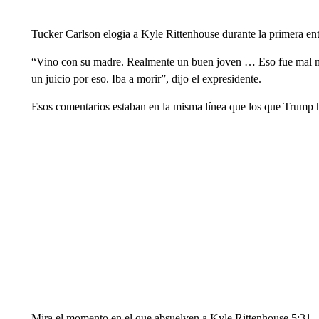
Tucker Carlson elogia a Kyle Rittenhouse durante la primera entr
“Vino con su madre. Realmente un buen joven … Eso fue mal man
un juicio por eso. Iba a morir”, dijo el expresidente.
Esos comentarios estaban en la misma línea que los que Trump h
Mira el momento en el que absuelven a Kyle Rittenhouse 5:31