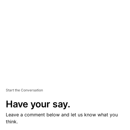
V
E
R
TI
S
E
M
E
N
T
Start the Conversation
Have your say.
Leave a comment below and let us know what you
think.