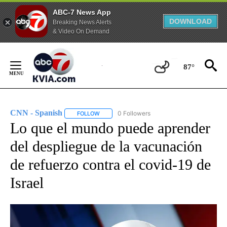
ABC-7 News App
DOWNLOAD
Breaking News Alerts
& Video On Demand
Skip
to
87°
Content
CNN - Spanish
0 Followers
FOLLOW
FOLLOW "CNN - SPANISH" TO RECEIVE NOTIFI
Lo que el mundo puede aprender
del despliegue de la vacunación
de refuerzo contra el covid-19 de
Israel