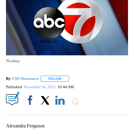
Pixabay
By
CNN Newsource
FOLLOW
FOLLOW "" TO RECEIVE NOTIFICATIONS ABOU
Published
November 24, 2021
10:44 AM
Show More
Facebook
X
LinkedIn
Alexandra Ferguson