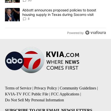
30
A trending article titled "Abbott announces proposed policies to 
Abbott announces proposed policies to boost
housing supply in Texas during Socorro visit
8
Powered by
Terms of Service
|
Privacy Policy
|
Community Guidelines
|
KVIA-TV FCC Public File
|
FCC Applications
|
Do Not Sell My Personal Information
SUBSCRIBE TO OUR EMAIL NEWSLETTERS