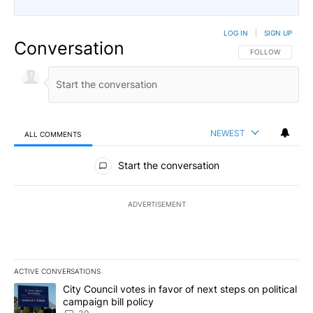
LOG IN
|
SIGN UP
Conversation
FOLLOW THIS CO
FOLLOW
NEWEST
ALL COMMENTS
All Comments
Start the conversation
ADVERTISEMENT
ACTIVE CONVERSATIONS
The following is a list of the most commented articles in the last 7
A trending article titled "City Council votes in favor of next step
City Council votes in favor of next steps on political
campaign bill policy