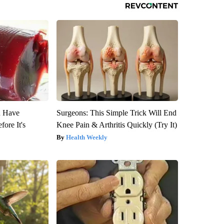
u Have
Surgeons: This Simple Trick Will End
fore It's
Knee Pain & Arthritis Quickly (Try It)
Health Weekly