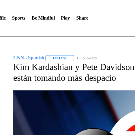
fic
Sports
Be Mindful
Play
Share
CNN - Spanish
0 Followers
FOLLOW
FOLLOW "CNN - SPANISH" TO RECEIVE NO
Kim Kardashian y Pete Davidson e
están tomando más despacio