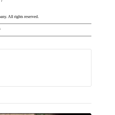
”?
. All rights reserved.
s
PANISH" TO RECEIVE NOTIFICATIONS ABOUT NEW PAGES ON "CNN - SPANISH".