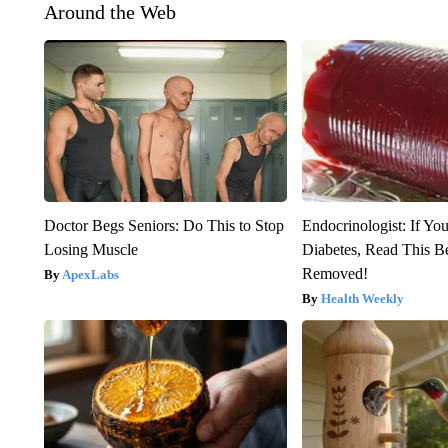
Around the Web
Doctor Begs Seniors: Do This to Stop
Endocrinologist: If Yo
Losing Muscle
Diabetes, Read This Be
Removed!
ApexLabs
Health Weekly