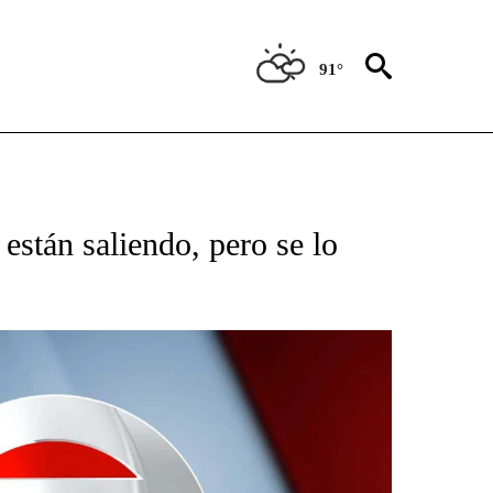
91°
TIFICATIONS ABOUT NEW PAGES ON "CNN - SPANISH".
stán saliendo, pero se lo