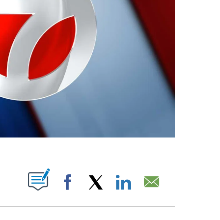
ABOUT NEW PAGES ON "".
Facebook
X
LinkedIn
Email