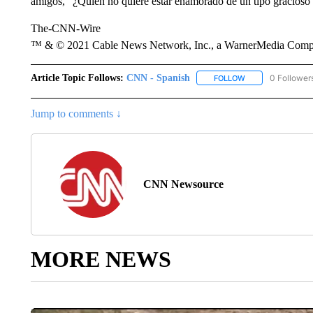
amigos, “¿Quién no quiere estar enamorado de un tipo gracioso
The-CNN-Wire
™ & © 2021 Cable News Network, Inc., a WarnerMedia Company
Article Topic Follows:
CNN - Spanish
0 Follower
FOLLOW
FOLLOW "CNN - S
Jump to comments ↓
CNN Newsource
MORE NEWS