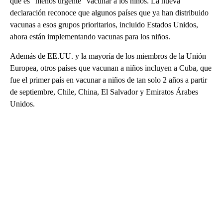
que es “menos urgente” vacunar a los niños. La nueva
declaración reconoce que algunos países que ya han distribuido
vacunas a esos grupos prioritarios, incluido Estados Unidos,
ahora están implementando vacunas para los niños.
Además de EE.UU. y la mayoría de los miembros de la Unión
Europea, otros países que vacunan a niños incluyen a Cuba, que
fue el primer país en vacunar a niños de tan solo 2 años a partir
de septiembre, Chile, China, El Salvador y Emiratos Árabes
Unidos.
A
D
V
E
R
TI
S
E
M
E
N
T