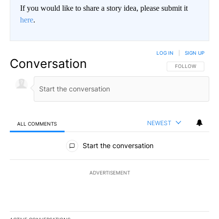
If you would like to share a story idea, please submit it
here
.
LOG IN
|
SIGN UP
Conversation
FOLLOW THIS CO
FOLLOW
NEWEST
ALL COMMENTS
All Comments
Start the conversation
ADVERTISEMENT