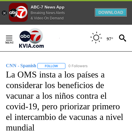
ABC-7 News App
DOWNLOAD
Breaking News Alerts
& Video On Demand
Skip
to
97°
Content
CNN - Spanish
0 Followers
FOLLOW
FOLLOW "CNN - SPANISH" TO RECEIVE NOTIFI
La OMS insta a los países a
considerar los beneficios de
vacunar a los niños contra el
covid-19, pero priorizar primero
el intercambio de vacunas a nivel
mundial