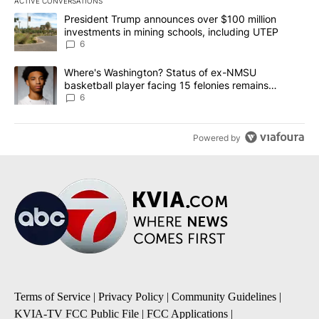
ACTIVE CONVERSATIONS
The following is a list of the most commented articles in the last 7
A trending article titled "President Trump announces over $100 m
President Trump announces over $100 million
investments in mining schools, including UTEP
6
A trending article titled "Where's Washington? Status of ex-NMS
Where's Washington? Status of ex-NMSU
basketball player facing 15 felonies remains
unknown
6
Powered by
Terms of Service
|
Privacy Policy
|
Community Guidelines
|
KVIA-TV FCC Public File
|
FCC Applications
|