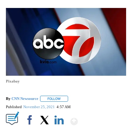
Pixabay
By
CNN Newsource
FOLLOW
FOLLOW "" TO RECEIVE NOTIFICATIONS ABOU
Published
November 25, 2021
4:57 AM
Show More
Facebook
X
LinkedIn