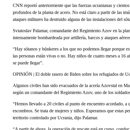
CNN reportó anteriormente que las fuerzas ucranianas y cientos 
profundos de la planta de acero. No está claro a partir de las imá
ataques militares ha destruido alguna de las instalaciones del sót
Sviatoslav Palamar, comandante del Regimiento Azov en la planta
intensamente bombardeada por artillería, barcos y ataques aéreo
“Hay sótanos y búnkeres a los que no podemos llegar porque es
las personas están vivas o no. Hay niños de cuatro meses a 16 a
se puede llegar”.
OPINIÓN | El doble rasero de Biden sobre los refugiados de Uc
Algunos civiles han sido evacuados de la acería Azovstal en Mar
según un comandante del Regimiento Azov, uno de los soldados 
“Hemos llevado a 20 civiles al punto de encuentro acordado, a 
escombros. Se trata de mujeres y niños. Esperamos que estas per
territorio controlado por Ucrania, dijo Palamar.
“A partir de ahora, la operación de rescate está en curso, conduc