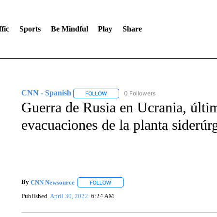
fic
Sports
Be Mindful
Play
Share
CNN - Spanish
0 Followers
FOLLOW
FOLLOW "CNN - SPANISH" TO RECEIVE NO
Guerra de Rusia en Ucrania, últi
evacuaciones de la planta siderúr
By
CNN Newsource
FOLLOW
FOLLOW "" TO RECEIVE NOTIFICATIONS 
Published
April 30, 2022
6:24 AM