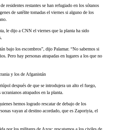
de residentes restantes se han refugiado en los sótanos
genes de satélite tomadas el viernes si alguno de los
ano.
, le dijo a CNN el viernes que la planta ha sido
s.
tán bajo los escombros”, dijo Palamar. “No sabemos si
ños. Pero hay personas atrapadas en lugares a los que no
rania y los de Afganistán
iúpol después de que se introdujera un alto el fuego,
ucranianos atrapados en la planta.
quienes hemos logrado rescatar de debajo de los
sonas vayan al destino acordado, que es Zaporiyia, el
ida por los militares de Azov: rescatamos a los civiles de