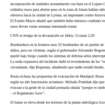
incorporación de unidades normalmente con base en el Lejano Or
soldados rusos para abrirse paso en la zona de Izium habían sid
ofensiva hacia la ciudad de Lyman, un importante centro ferroviar
El Estado Mayor añadió que también hubo intensos combates en
rusos llevan varias semanas intentando tomar.
CNN es testigo de la devastación en Járkiv, Ucrania 2:29
Bombardeos en la frontera rusa: El bombardeo de un pueblo de l
daños, pero no víctimas, según el gobernador Alexander Bogom
quedó bajo fuego cuando los sistemas de defensa aérea intercept
La onda expansiva del incidente dañó el revestimiento de los “edi
circundante, dijo Bogomaz, añadiendo que nadie resultó herido.
Rusia rechaza las propuestas de evacuación de Mariúpol: Rusia 
según un alto funcionario ucraniano. Myhailo Podoliak dijo que
evacuar a la gente de la ciudad portuaria sitiada “porque es simb
– el Regimiento Azov”.
El humo se eleva desde los terrenos de la planta siderúrgica Azo