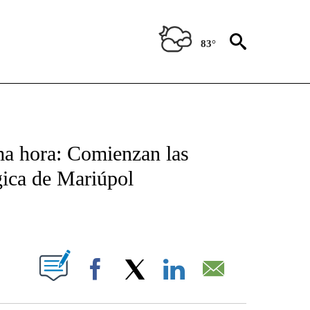
83°
TIFICATIONS ABOUT NEW PAGES ON "CNN - SPANISH".
ma hora: Comienzan las
gica de Mariúpol
ABOUT NEW PAGES ON "".
Facebook
X
LinkedIn
Email