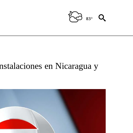
83°
TIFICATIONS ABOUT NEW PAGES ON "CNN - SPANISH".
nstalaciones en Nicaragua y
s