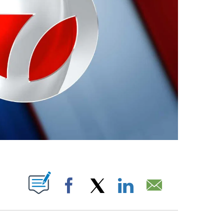
ABOUT NEW PAGES ON "".
Facebook
X
LinkedIn
Email