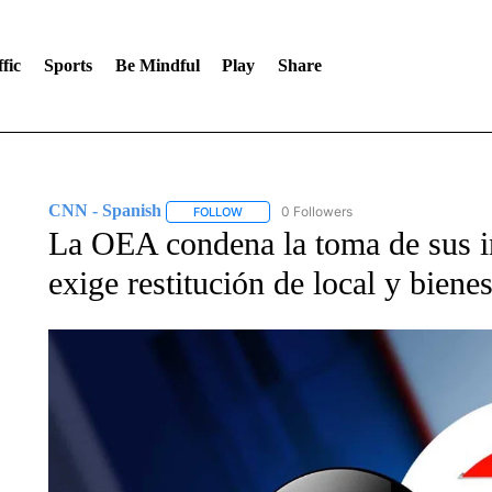
fic
Sports
Be Mindful
Play
Share
CNN - Spanish
0 Followers
FOLLOW
FOLLOW "CNN - SPANISH" TO RECEIVE NO
La OEA condena la toma de sus i
exige restitución de local y biene