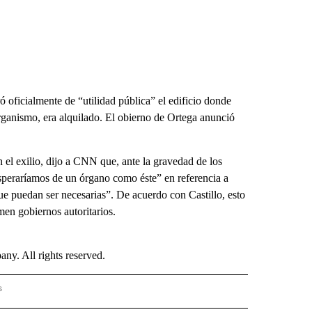
ó oficialmente de “utilidad pública” el edificio donde
organismo, era alquilado. El obierno de Ortega anunció
el exilio, dijo a CNN que, ante la gravedad de los
 esperaríamos de un órgano como éste” en referencia a
ue puedan ser necesarias”. De acuerdo con Castillo, esto
men gobiernos autoritarios.
. All rights reserved.
s
PANISH" TO RECEIVE NOTIFICATIONS ABOUT NEW PAGES ON "CNN - SPANISH".