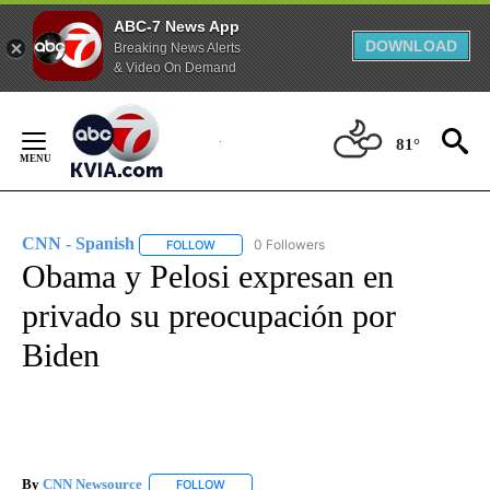
ABC-7 News App
DOWNLOAD
Breaking News Alerts
& Video On Demand
Skip
to
81°
Content
CNN - Spanish
0 Followers
FOLLOW
FOLLOW "CNN - SPANISH" TO RECEIVE NOTIFI
Obama y Pelosi expresan en
privado su preocupación por
Biden
By
CNN Newsource
FOLLOW
FOLLOW "" TO RECEIVE NOTIFICATIONS ABOU