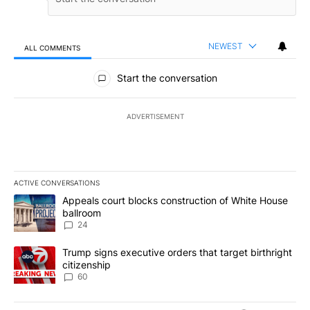
NEWEST
ALL COMMENTS
All Comments
Start the conversation
ADVERTISEMENT
ACTIVE CONVERSATIONS
The following is a list of the most commented articles in the last 7
A trending article titled "Appeals court blocks construction of W
Appeals court blocks construction of White House
ballroom
24
A trending article titled "Trump signs executive orders that targe
Trump signs executive orders that target birthright
citizenship
60