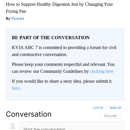
How to Support Healthy Digestion Just by Changing Your
Frying Pan
Plateful
BE PART OF THE CONVERSATION
KVIA ABC 7 is committed to providing a forum for civil
and constructive conversation.
Please keep your comments respectful and relevant. You
can review our Community Guidelines by
clicking here
If you would like to share a story idea, please submit it
here
.
LOG IN
|
SIGN UP
Conversation
FOLLOW THIS CO
FOLLOW