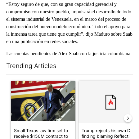
“Estoy seguro de que, con su gran capacidad gerencial y
compromiso con nuestro pueblo, impulsará el desarrollo de todo
el sistema industrial de Venezuela, en el marco del proceso de
construcción del nuevo modelo económico. Todo el apoyo para
la inmensa tarea que tiene que cumplir”, dijo Maduro sobre Saab
en una publicación en redes sociales.
Las cuentas pendientes de Alex Saab con la justicia colombiana
Trending Articles
The following is a list of the most commented articles in the last 7
A trending article titled "Small Texas law firm set to receive
A trending article titled "Tr
Small Texas law firm set to
Trump rejects his own DOJ’s
receive $150M contract to
finding blaming Reflecting ..