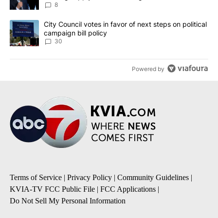
8
A trending article titled "City Council votes in favor of next step
City Council votes in favor of next steps on political
campaign bill policy
30
Powered by
Terms of Service
|
Privacy Policy
|
Community Guidelines
|
KVIA-TV FCC Public File
|
FCC Applications
|
Do Not Sell My Personal Information