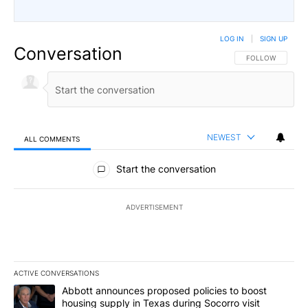
LOG IN
|
SIGN UP
Conversation
FOLLOW THIS CO
FOLLOW
NEWEST
ALL COMMENTS
All Comments
Start the conversation
ADVERTISEMENT
ACTIVE CONVERSATIONS
The following is a list of the most commented articles in the last 7
A trending article titled "Abbott announces proposed policies to 
Abbott announces proposed policies to boost
housing supply in Texas during Socorro visit