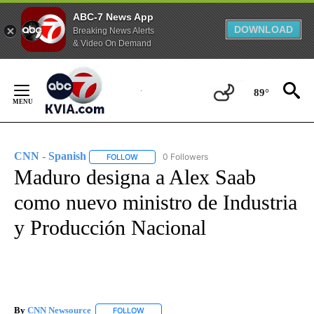
ABC-7 News App
DOWNLOAD
Breaking News Alerts
& Video On Demand
Skip
to
89°
Content
CNN - Spanish
0 Followers
FOLLOW
FOLLOW "CNN - SPANISH" TO RECEIVE NOTIFI
Maduro designa a Alex Saab
como nuevo ministro de Industria
y Producción Nacional
By
CNN Newsource
FOLLOW
FOLLOW "" TO RECEIVE NOTIFICATIONS ABOU