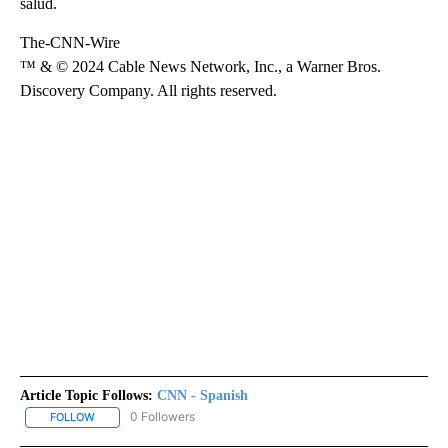
salud.
The-CNN-Wire
™ & © 2024 Cable News Network, Inc., a Warner Bros.
Discovery Company. All rights reserved.
Article Topic Follows:
CNN - Spanish
0 Followers
FOLLOW
FOLLOW "CNN - SPANISH" TO RECEIVE NOTIFICATIONS ABOUT NE