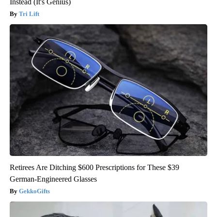
Instead (It's Genius)
Tri Lift
Retirees Are Ditching $600 Prescriptions for These $39
German-Engineered Glasses
GekkoGifts