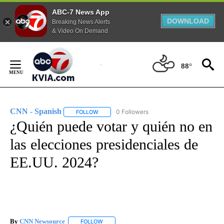
ABC-7 News App
DOWNLOAD
Breaking News Alerts
& Video On Demand
Skip
to
88°
Content
CNN - Spanish
0 Followers
FOLLOW
FOLLOW "CNN - SPANISH" TO RECEIVE NOTIFI
¿Quién puede votar y quién no en
las elecciones presidenciales de
EE.UU. 2024?
By
CNN Newsource
FOLLOW
FOLLOW "" TO RECEIVE NOTIFICATIONS ABOU