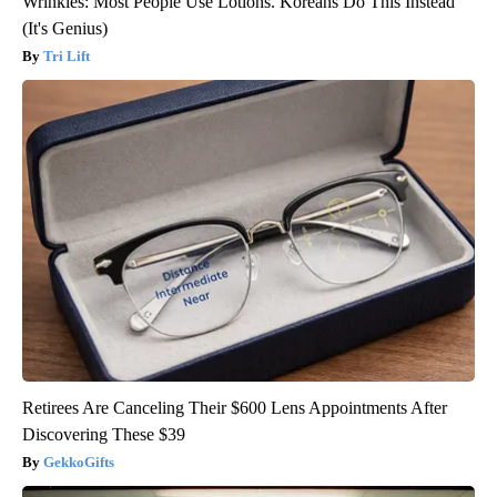
Wrinkles: Most People Use Lotions. Koreans Do This Instead
(It's Genius)
Tri Lift
Retirees Are Canceling Their $600 Lens Appointments After
Discovering These $39
GekkoGifts