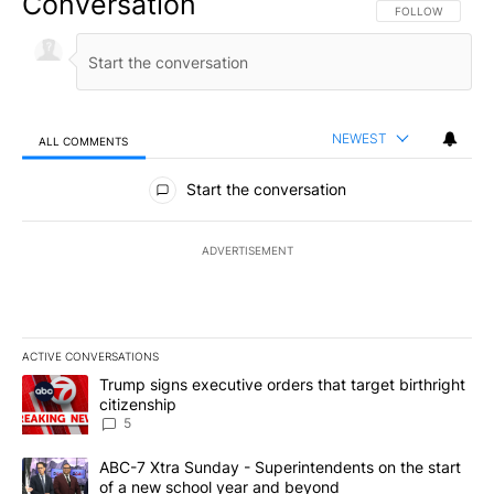
Conversation
FOLLOW THIS CO
FOLLOW
NEWEST
ALL COMMENTS
All Comments
Start the conversation
ADVERTISEMENT
ACTIVE CONVERSATIONS
The following is a list of the most commented articles in the last 7
A trending article titled "Trump signs executive orders that targe
Trump signs executive orders that target birthright
citizenship
5
A trending article titled "ABC-7 Xtra Sunday - Superintendents o
ABC-7 Xtra Sunday - Superintendents on the start
of a new school year and beyond