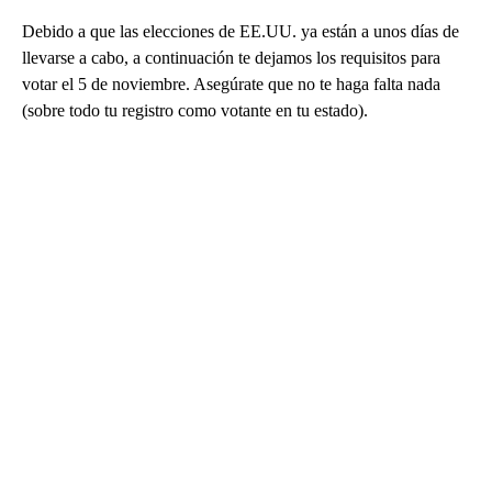
Debido a que las elecciones de EE.UU. ya están a unos días de
llevarse a cabo, a continuación te dejamos los requisitos para
votar el 5 de noviembre. Asegúrate que no te haga falta nada
(sobre todo tu registro como votante en tu estado).
A
D
V
E
R
TI
S
E
M
E
N
T