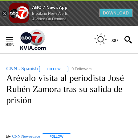
ABC-7 News App
DOWNLOAD
Breaking News Alerts
& Video On Demand
Skip
to
88°
Content
CNN - Spanish
0 Followers
FOLLOW
FOLLOW "CNN - SPANISH" TO RECEIVE NOTIFI
Arévalo visita al periodista José
Rubén Zamora tras su salida de
prisión
By
CNN Newsource
FOLLOW
FOLLOW "" TO RECEIVE NOTIFICATIONS ABOU