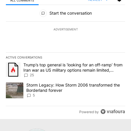
ALL COMMENTS
All Comments
Start the conversation
ADVERTISEMENT
ACTIVE CONVERSATIONS
The following is a list of the most commented articles in the last 7
A trending article titled "Trump’s top general is ‘looking for an o
Trump’s top general is ‘looking for an off-ramp’ from
Iran war as US military options remain limited,
sources say
25
A trending article titled "Storm Legacy: How Storm 2006 transfo
Storm Legacy: How Storm 2006 transformed the
Borderland forever
5
Powered by