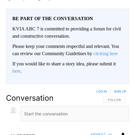
BE PART OF THE CONVERSATION
KVIA ABC 7 is committed to providing a forum for civil
and constructive conversation.
Please keep your comments respectful and relevant. You
can review our Community Guidelines by
clicking here
If you would like to share a story idea, please submit it
here
.
LOG IN
|
SIGN UP
Conversation
FOLLOW THIS CO
FOLLOW
NEWEST