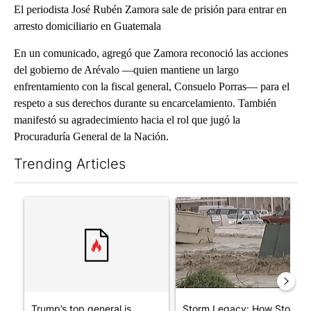
El periodista José Rubén Zamora sale de prisión para entrar en
arresto domiciliario en Guatemala
En un comunicado, agregó que Zamora reconoció las acciones
del gobierno de Arévalo ―quien mantiene un largo
enfrentamiento con la fiscal general, Consuelo Porras― para el
respeto a sus derechos durante su encarcelamiento. También
manifestó su agradecimiento hacia el rol que jugó la
Procuraduría General de la Nación.
Trending Articles
The following is a list of the most commented articles in the last 7
A trending article titled "Trump’s top general is ‘looking for a
A trending article titled "S
Trump’s top general is
Storm Legacy: How Storm