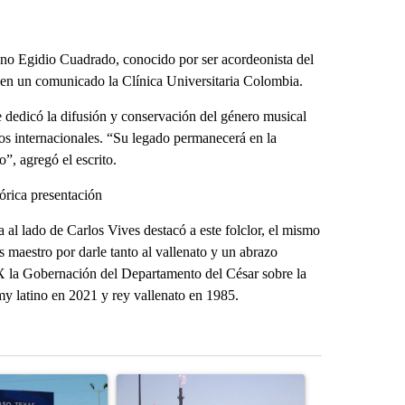
no Egidio Cuadrado, conocido por ser acordeonista del
es en un comunicado la Clínica Universitaria Colombia.
 dedicó la difusión y conservación del género musical
ios internacionales. “Su legado permanecerá en la
”, agregó el escrito.
órica presentación
 al lado de Carlos Vives destacó a este folclor, el mismo
s maestro por darle tanto al vallenato y un abrazo
 X la Gobernación del Departamento del César sobre la
y latino en 2021 y rey vallenato en 1985.
st 7 days.
icle titled "City Council votes in favor of next steps on political cam
A trending article titled "What's that smell? R
A trending arti