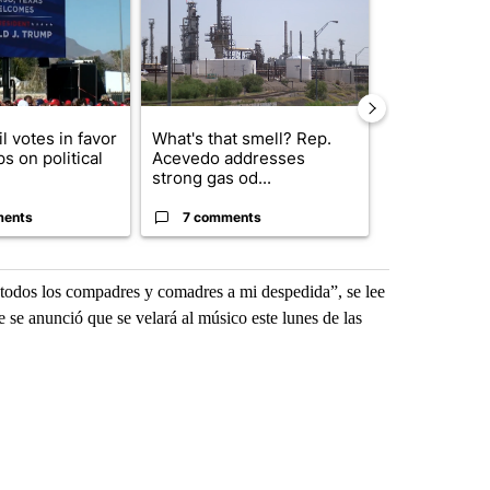
l votes in favor
What's that smell? Rep.
Abbott anno
ps on political
Acevedo addresses
proposed pol
strong gas od...
boost housin
ments
7 comments
4 commen
a todos los compadres y comadres a mi despedida”, se lee
 se anunció que se velará al músico este lunes de las