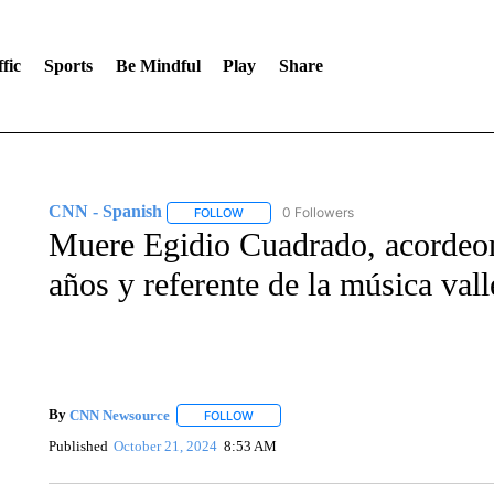
fic
Sports
Be Mindful
Play
Share
CNN - Spanish
0 Followers
FOLLOW
FOLLOW "CNN - SPANISH" TO RECEIVE NO
Muere Egidio Cuadrado, acordeon
años y referente de la música vall
By
CNN Newsource
FOLLOW
FOLLOW "" TO RECEIVE NOTIFICATIONS 
Published
October 21, 2024
8:53 AM