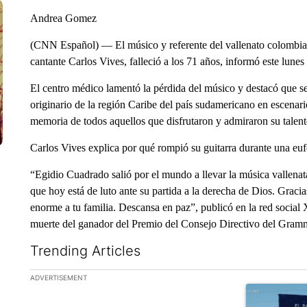
Andrea Gomez
(CNN Español) — El músico y referente del vallenato colombia
cantante Carlos Vives, falleció a los 71 años, informó este lun
El centro médico lamentó la pérdida del músico y destacó que se
originario de la región Caribe del país sudamericano en escenar
memoria de todos aquellos que disfrutaron y admiraron su talento
Carlos Vives explica por qué rompió su guitarra durante una euf
“Egidio Cuadrado salió por el mundo a llevar la música vallenata
que hoy está de luto ante su partida a la derecha de Dios. Gracia
enorme a tu familia. Descansa en paz”, publicó en la red social
muerte del ganador del Premio del Consejo Directivo del Gramm
Trending Articles
The following is a list of the most commented articles in the la
ADVERTISEMENT
A trending art