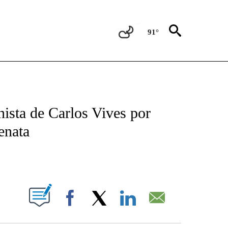
91°
TIFICATIONS ABOUT NEW PAGES ON "CNN - SPANISH".
ista de Carlos Vives por
enata
ABOUT NEW PAGES ON "".
Facebook
X
LinkedIn
Email