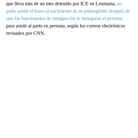
que lleva más de un mes detenido por ICE en Louisiana,
no
pudo asistir el lunes al nacimiento de su primogénito después de
que los funcionarios de inmigración le denegaran el permiso
para asistir al parto en persona, según los correos electrónicos
revisados por CNN.
A
D
V
E
R
TI
S
E
M
E
N
T