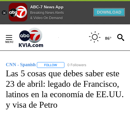
ABC-7 News App
DOWNLOAD
Breaking News Alerts
& Video On Demand
Skip
to
86°
Content
CNN - Spanish
0 Followers
FOLLOW
FOLLOW "CNN - SPANISH" TO RECEIVE NOTIFI
Las 5 cosas que debes saber este
23 de abril: legado de Francisco,
latinos en la economía de EE.UU.
y visa de Petro