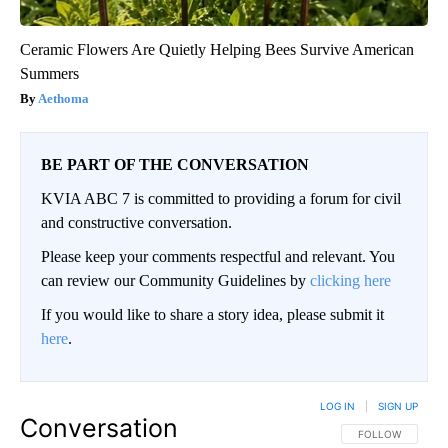
Ceramic Flowers Are Quietly Helping Bees Survive American
Summers
Aethoma
BE PART OF THE CONVERSATION
KVIA ABC 7 is committed to providing a forum for civil
and constructive conversation.
Please keep your comments respectful and relevant. You
can review our Community Guidelines by
clicking here
If you would like to share a story idea, please submit it
here
.
LOG IN
|
SIGN UP
Conversation
FOLLOW THIS CO
FOLLOW