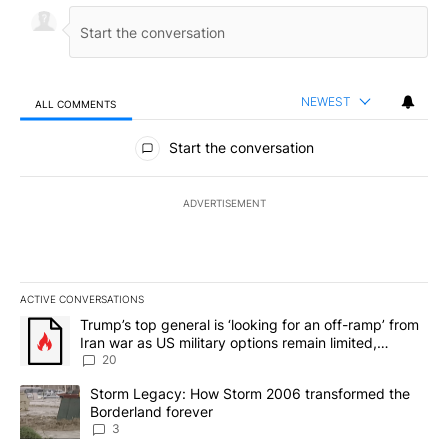
NEWEST
ALL COMMENTS
All Comments
Start the conversation
ADVERTISEMENT
ACTIVE CONVERSATIONS
The following is a list of the most commented articles in the last 7
A trending article titled "Trump’s top general is ‘looking for an o
Trump’s top general is ‘looking for an off-ramp’ from
Iran war as US military options remain limited,
sources say
20
A trending article titled "Storm Legacy: How Storm 2006 transfo
Storm Legacy: How Storm 2006 transformed the
Borderland forever
3