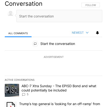
Conversation
FOLLOW THIS CO
FOLLOW
NEWEST
ALL COMMENTS
All Comments
Start the conversation
ADVERTISEMENT
ACTIVE CONVERSATIONS
The following is a list of the most commented articles in the last 7
A trending article titled "ABC-7 Xtra Sunday - The EPISD Bond a
ABC-7 Xtra Sunday - The EPISD Bond and what
could potentially be included
5
A trending article titled "Trump’s top general is ‘looking for an o
Trump’s top general is ‘looking for an off-ramp’ from