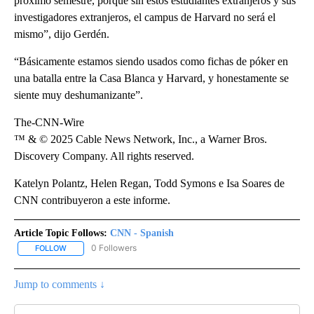
próximo semestre, porque sin estos estudiantes extranjeros y sus
investigadores extranjeros, el campus de Harvard no será el
mismo”, dijo Gerdén.
“Básicamente estamos siendo usados como fichas de póker en
una batalla entre la Casa Blanca y Harvard, y honestamente se
siente muy deshumanizante”.
The-CNN-Wire
™ & © 2025 Cable News Network, Inc., a Warner Bros.
Discovery Company. All rights reserved.
Katelyn Polantz, Helen Regan, Todd Symons e Isa Soares de
CNN contribuyeron a este informe.
Article Topic Follows:
CNN - Spanish
0 Followers
FOLLOW
FOLLOW "CNN - SPANISH" TO RECEIVE NOTIFICATIONS ABOUT NE
Jump to comments ↓