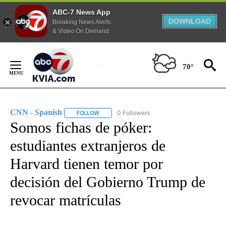
ABC-7 News App
DOWNLOAD
Breaking News Alerts
& Video On Demand
Skip
to
70°
Content
CNN - Spanish
0 Followers
FOLLOW
FOLLOW "CNN - SPANISH" TO RECEIVE NOTIFI
Somos fichas de póker:
estudiantes extranjeros de
Harvard tienen temor por
decisión del Gobierno Trump de
revocar matrículas