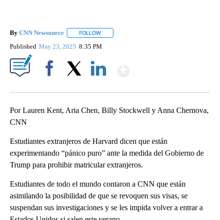
By
CNN Newsource
FOLLOW
FOLLOW "" TO RECEIVE NOTIFICATIONS ABOU
Published
May 23, 2025
8:35 PM
Show More
Facebook
X
LinkedIn
Por Lauren Kent, Aria Chen, Billy Stockwell y Anna Chernova,
CNN
Estudiantes extranjeros de Harvard dicen que están
experimentando “pánico puro” ante la medida del Gobierno de
Trump para prohibir matricular extranjeros.
Estudiantes de todo el mundo contaron a CNN que están
asimilando la posibilidad de que se revoquen sus visas, se
suspendan sus investigaciones y se les impida volver a entrar a
Estados Unidos si salen este verano.