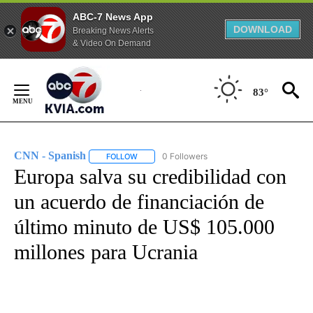
ABC-7 News App
DOWNLOAD
Breaking News Alerts
& Video On Demand
Skip
to
83°
Content
CNN - Spanish
0 Followers
FOLLOW
FOLLOW "CNN - SPANISH" TO RECEIVE NOTIFI
Europa salva su credibilidad con
un acuerdo de financiación de
último minuto de US$ 105.000
millones para Ucrania