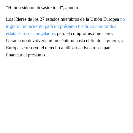
“Habría sido un desastre total”, apuntó.
Los líderes de los 27 estados miembros de la Unión Europea
no
lograron un acuerdo para un préstamo histórico con fondos
estatales rusos congelados
, pero el compromiso fue claro:
Ucrania no devolvería ni un céntimo hasta el fin de la guerra, y
Europa se reservó el derecho a utilizar activos rusos para
financiar el préstamo.
A
D
V
E
R
TI
S
E
M
E
N
T