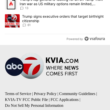
Iran war as US military options remain limited,
sources say
13
A trending article titled "Trump signs executive orders that targe
Trump signs executive orders that target birthright
citizenship
61
Powered by
Terms of Service
|
Privacy Policy
|
Community Guidelines
|
KVIA-TV FCC Public File
|
FCC Applications
|
Do Not Sell My Personal Information