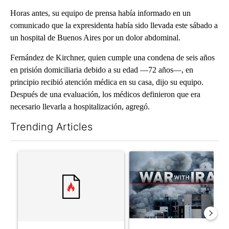
Horas antes, su equipo de prensa había informado en un
comunicado que la expresidenta había sido llevada este sábado a
un hospital de Buenos Aires por un dolor abdominal.
Fernández de Kirchner, quien cumple una condena de seis años
en prisión domiciliaria debido a su edad —72 años—, en
principio recibió atención médica en su casa, dijo su equipo.
Después de una evaluación, los médicos definieron que era
necesario llevarla a hospitalización, agregó.
Trending Articles
The following is a list of the most commented articles in the last 7
A trending article titled "Trump rejects his own DOJ’s finding
A trending article titled "US