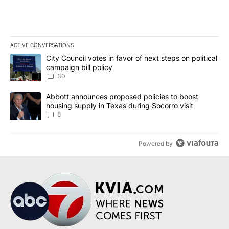
ACTIVE CONVERSATIONS
The following is a list of the most commented articles in the last 7
A trending article titled "City Council votes in favor of next step
City Council votes in favor of next steps on political
campaign bill policy
30
A trending article titled "Abbott announces proposed policies to 
Abbott announces proposed policies to boost
housing supply in Texas during Socorro visit
8
Powered by