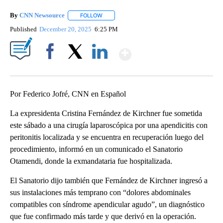
By
CNN Newsource
FOLLOW
FOLLOW "" TO RECEIVE NOTIFICATIONS ABOU
Published
December 20, 2025
6:25 PM
Show More
Facebook
X
LinkedIn
Por Federico Jofré, CNN en Español
La expresidenta Cristina Fernández de Kirchner fue sometida
este sábado a una cirugía laparoscópica por una apendicitis con
peritonitis localizada y se encuentra en recuperación luego del
procedimiento, informó en un comunicado el Sanatorio
Otamendi, donde la exmandataria fue hospitalizada.
El Sanatorio dijo también que Fernández de Kirchner ingresó a
sus instalaciones más temprano con “dolores abdominales
compatibles con síndrome apendicular agudo”, un diagnóstico
que fue confirmado más tarde y que derivó en la operación.