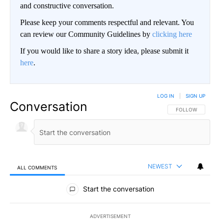
and constructive conversation.
Please keep your comments respectful and relevant. You
can review our Community Guidelines by
clicking here
If you would like to share a story idea, please submit it
here
.
LOG IN
|
SIGN UP
Conversation
FOLLOW THIS CO
FOLLOW
NEWEST
ALL COMMENTS
All Comments
Start the conversation
ADVERTISEMENT