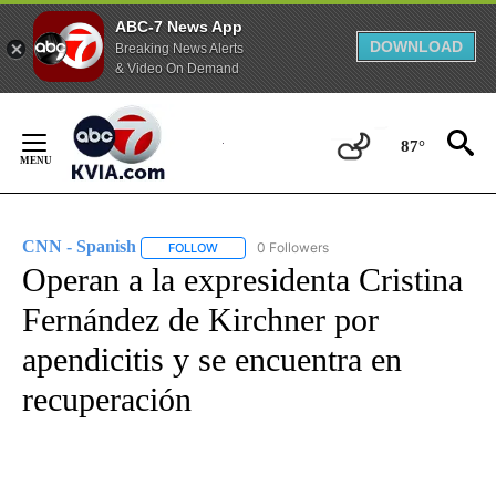
ABC-7 News App
DOWNLOAD
Breaking News Alerts
& Video On Demand
Skip
to
87°
Content
CNN - Spanish
0 Followers
FOLLOW
FOLLOW "CNN - SPANISH" TO RECEIVE NOTIFI
Operan a la expresidenta Cristina
Fernández de Kirchner por
apendicitis y se encuentra en
recuperación