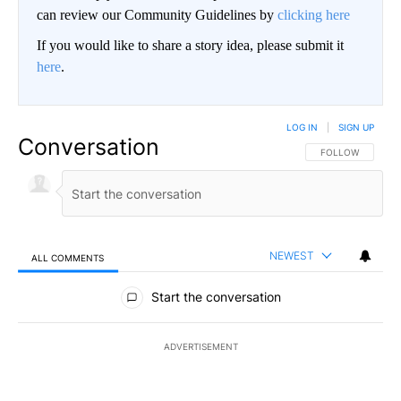
can review our Community Guidelines by
clicking here
If you would like to share a story idea, please submit it
here
.
LOG IN
|
SIGN UP
Conversation
FOLLOW THIS CO
FOLLOW
NEWEST
ALL COMMENTS
All Comments
Start the conversation
ADVERTISEMENT