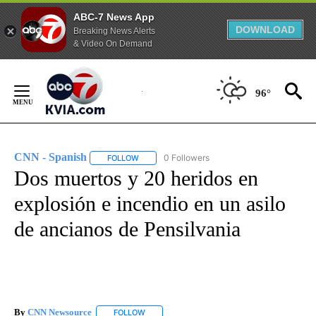
ABC-7 News App
DOWNLOAD
Breaking News Alerts
& Video On Demand
Skip
to
96°
Content
CNN - Spanish
0 Followers
FOLLOW
FOLLOW "CNN - SPANISH" TO RECEIVE NOTIFI
Dos muertos y 20 heridos en
explosión e incendio en un asilo
de ancianos de Pensilvania
By
CNN Newsource
FOLLOW
FOLLOW "" TO RECEIVE NOTIFICATIONS ABOU