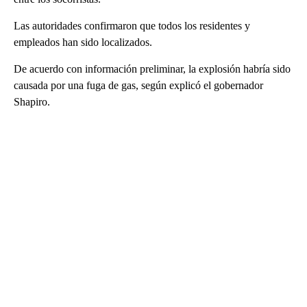
Las autoridades confirmaron que todos los residentes y
empleados han sido localizados.
De acuerdo con información preliminar, la explosión habría sido
causada por una fuga de gas, según explicó el gobernador
Shapiro.
A
D
V
E
R
TI
S
E
M
E
N
T