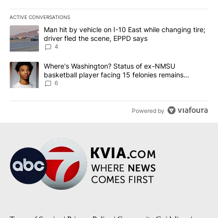
ACTIVE CONVERSATIONS
The following is a list of the most commented articles in the last 7
A trending article titled "Man hit by vehicle on I-10 East while c
Man hit by vehicle on I-10 East while changing tire;
driver fled the scene, EPPD says
4
A trending article titled "Where's Washington? Status of ex-NMS
Where's Washington? Status of ex-NMSU
basketball player facing 15 felonies remains
unknown
6
Powered by