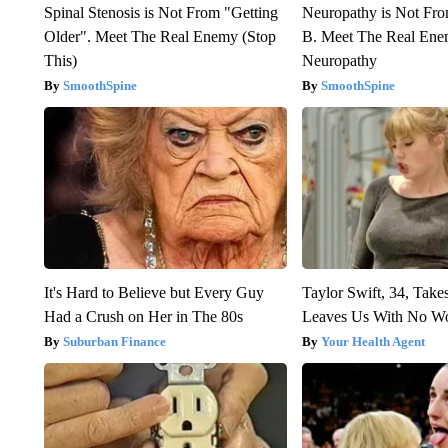
Spinal Stenosis is Not From "Getting
Neuropathy is Not Fr
Older". Meet The Real Enemy (Stop
B. Meet The Real Ene
This)
Neuropathy
SmoothSpine
SmoothSpine
It's Hard to Believe but Every Guy
Taylor Swift, 34, Take
Had a Crush on Her in The 80s
Leaves Us With No W
Suburban Finance
Your Health Agent