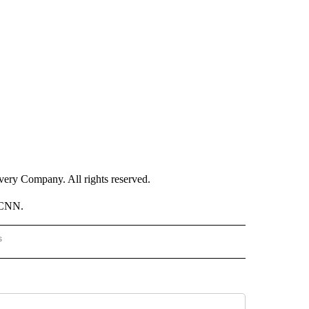
ry Company. All rights reserved.
 CNN.
s
PANISH" TO RECEIVE NOTIFICATIONS ABOUT NEW PAGES ON "CNN - SPANISH".