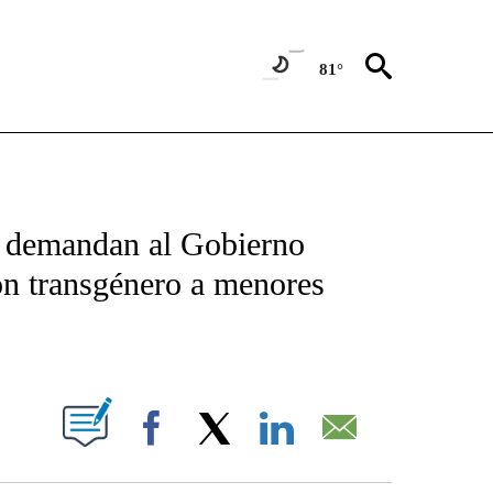
81°
TIFICATIONS ABOUT NEW PAGES ON "CNN - SPANISH".
s demandan al Gobierno
ón transgénero a menores
ABOUT NEW PAGES ON "".
Facebook
X
LinkedIn
Email