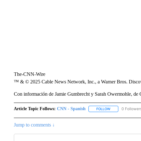
The-CNN-Wire
™ & © 2025 Cable News Network, Inc., a Warner Bros. Discove
Con información de Jamie Gumbrecht y Sarah Owermohle, de
Article Topic Follows:
CNN - Spanish
0 Follower
FOLLOW
FOLLOW "CNN - S
Jump to comments ↓