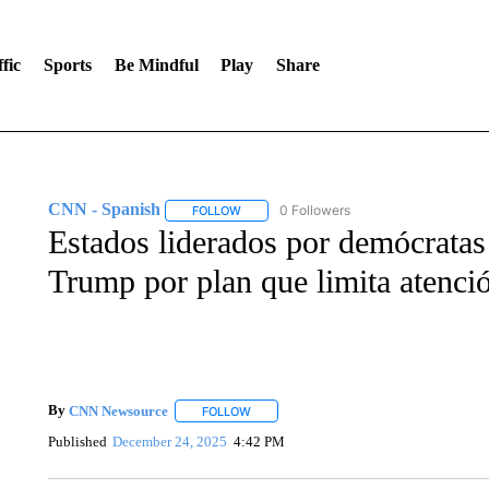
fic
Sports
Be Mindful
Play
Share
CNN - Spanish
0 Followers
FOLLOW
FOLLOW "CNN - SPANISH" TO RECEIVE NO
Estados liderados por demócrata
Trump por plan que limita atenci
By
CNN Newsource
FOLLOW
FOLLOW "" TO RECEIVE NOTIFICATIONS 
Published
December 24, 2025
4:42 PM