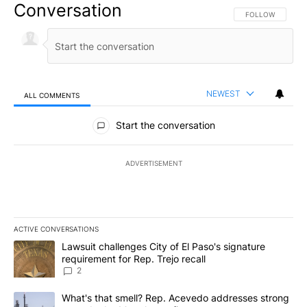
Conversation
FOLLOW THIS CO
FOLLOW
NEWEST
ALL COMMENTS
All Comments
Start the conversation
ADVERTISEMENT
ACTIVE CONVERSATIONS
The following is a list of the most commented articles in the last 7
A trending article titled "Lawsuit challenges City of El Paso's sig
Lawsuit challenges City of El Paso's signature
requirement for Rep. Trejo recall
2
A trending article titled "What's that smell? Rep. Acevedo addre
What's that smell? Rep. Acevedo addresses strong