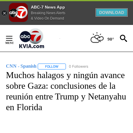
ABC-7 News App
DOWNLOAD
Breaking News Alerts
& Video On Demand
Skip
to
90°
Content
CNN - Spanish
0 Followers
FOLLOW
FOLLOW "CNN - SPANISH" TO RECEIVE NOTIFI
Muchos halagos y ningún avance
sobre Gaza: conclusiones de la
reunión entre Trump y Netanyahu
en Florida