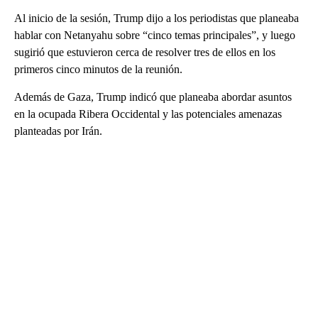
Al inicio de la sesión, Trump dijo a los periodistas que planeaba
hablar con Netanyahu sobre “cinco temas principales”, y luego
sugirió que estuvieron cerca de resolver tres de ellos en los
primeros cinco minutos de la reunión.
Además de Gaza, Trump indicó que planeaba abordar asuntos
en la ocupada Ribera Occidental y las potenciales amenazas
planteadas por Irán.
A
D
V
E
R
TI
S
E
M
E
N
T