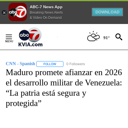
ABC-7 News App
DOWNLOAD
Breaking News Alerts
& Video On Demand
Skip
to
91°
Content
CNN - Spanish
0 Followers
FOLLOW
FOLLOW "CNN - SPANISH" TO RECEIVE NOTIFI
Maduro promete afianzar en 2026
el desarrollo militar de Venezuela:
“La patria está segura y
protegida”