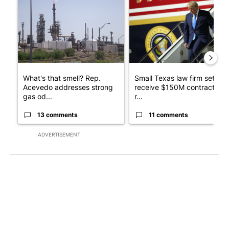
A trending article titled "What's that smell? Rep. Acevedo ad
A trending article titled "Sm
What's that smell? Rep.
Small Texas law firm set to
Acevedo addresses strong
receive $150M contract to
gas od...
r...
13 comments
11 comments
ADVERTISEMENT