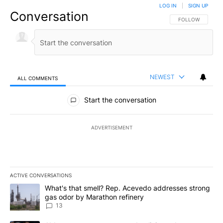
LOG IN
|
SIGN UP
Conversation
FOLLOW THIS CO
FOLLOW
NEWEST
ALL COMMENTS
All Comments
Start the conversation
ADVERTISEMENT
ACTIVE CONVERSATIONS
The following is a list of the most commented articles in the last 7
A trending article titled "What's that smell? Rep. Acevedo addre
What's that smell? Rep. Acevedo addresses strong
gas odor by Marathon refinery
13