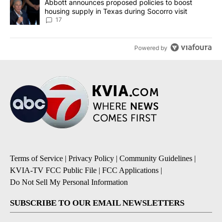
A trending article titled "Abbott announces proposed policies to 
Abbott announces proposed policies to boost
housing supply in Texas during Socorro visit
17
Powered by
Terms of Service
|
Privacy Policy
|
Community Guidelines
|
KVIA-TV FCC Public File
|
FCC Applications
|
Do Not Sell My Personal Information
SUBSCRIBE TO OUR EMAIL NEWSLETTERS