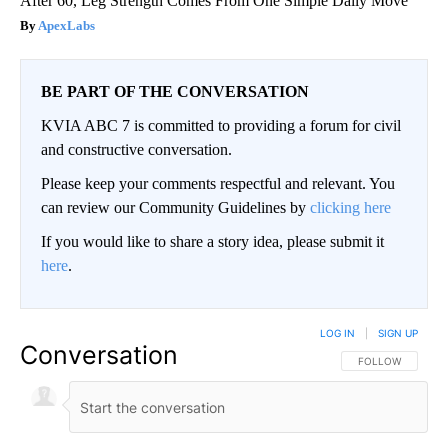
After 60, Leg Strength Comes From One Simple Daily Move
ApexLabs
BE PART OF THE CONVERSATION
KVIA ABC 7 is committed to providing a forum for civil
and constructive conversation.
Please keep your comments respectful and relevant. You
can review our Community Guidelines by
clicking here
If you would like to share a story idea, please submit it
here
.
LOG IN
|
SIGN UP
Conversation
FOLLOW THIS CO
FOLLOW