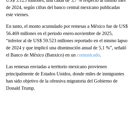
US$ 5.125 millones, una caída de 5,7 % respecto al mismo mes
de 2024, según cifras del banco central mexicano publicadas
este viernes.
En tanto, el monto acumulado por remesas a México fue de US$
56.469 millones en el periodo enero-noviembre de 2025,
“inferior al de US$ 59.523 millones reportado en el mismo lapso
de 2024 y que implicó una disminución anual de 5,1 %”, señaló
el Banco de México (Banxico) en un
comunicado
.
Las remesas enviadas a territorio mexicano provienen
principalmente de Estados Unidos, donde miles de inmigrantes
han sido objetivo de la ofensiva migratoria del Gobierno de
Donald Trump.
A
D
V
E
R
TI
S
E
M