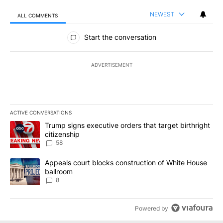
NEWEST
ALL COMMENTS
All Comments
Start the conversation
ADVERTISEMENT
ACTIVE CONVERSATIONS
The following is a list of the most commented articles in the last 7
A trending article titled "Trump signs executive orders that targe
Trump signs executive orders that target birthright
citizenship
58
A trending article titled "Appeals court blocks construction of W
Appeals court blocks construction of White House
ballroom
8
Powered by