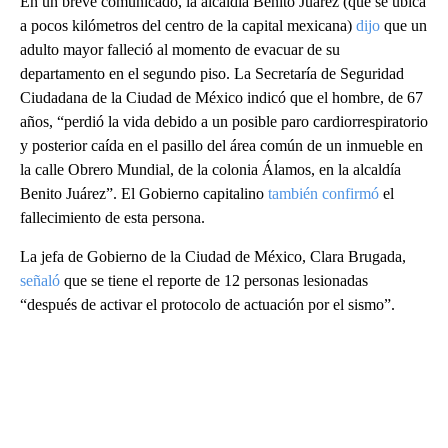
En un breve comunicado, la alcaldía Benito Juárez (que se ubica
a pocos kilómetros del centro de la capital mexicana)
dijo
que un
adulto mayor falleció al momento de evacuar de su
departamento en el segundo piso. La Secretaría de Seguridad
Ciudadana de la Ciudad de México indicó que el hombre, de 67
años, “perdió la vida debido a un posible paro cardiorrespiratorio
y posterior caída en el pasillo del área común de un inmueble en
la calle Obrero Mundial, de la colonia Álamos, en la alcaldía
Benito Juárez”. El Gobierno capitalino
también confirmó
el
fallecimiento de esta persona.
La jefa de Gobierno de la Ciudad de México, Clara Brugada,
señaló
que se tiene el reporte de 12 personas lesionadas
“después de activar el protocolo de actuación por el sismo”.
A
D
V
E
R
TI
S
E
M