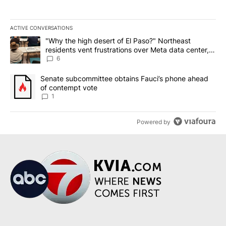
ACTIVE CONVERSATIONS
The following is a list of the most commented articles in the last 7
A trending article titled ""Why the high desert of El Paso?" Northe
"Why the high desert of El Paso?" Northeast
residents vent frustrations over Meta data center,
utilities
6
A trending article titled "Senate subcommittee obtains Fauci’s 
Senate subcommittee obtains Fauci’s phone ahead
of contempt vote
1
Powered by