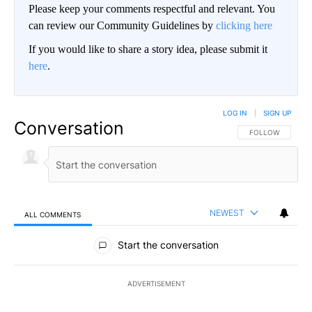
Please keep your comments respectful and relevant. You
can review our Community Guidelines by
clicking here
If you would like to share a story idea, please submit it
here
.
LOG IN
|
SIGN UP
Conversation
FOLLOW THIS CO
FOLLOW
NEWEST
ALL COMMENTS
All Comments
Start the conversation
ADVERTISEMENT