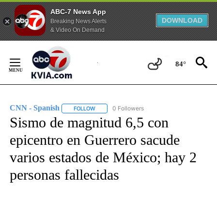
ABC-7 News App
DOWNLOAD
Breaking News Alerts
& Video On Demand
Skip
to
84°
Content
CNN - Spanish
0 Followers
FOLLOW
FOLLOW "CNN - SPANISH" TO RECEIVE NOTIFI
Sismo de magnitud 6,5 con
epicentro en Guerrero sacude
varios estados de México; hay 2
personas fallecidas