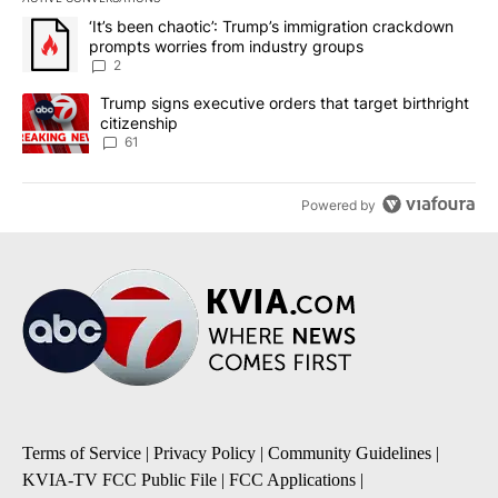
The following is a list of the most commented articles in the last 7
A trending article titled "‘It’s been chaotic’: Trump’s immigrati
‘It’s been chaotic’: Trump’s immigration crackdown
prompts worries from industry groups
2
A trending article titled "Trump signs executive orders that targe
Trump signs executive orders that target birthright
citizenship
61
Powered by
Terms of Service
|
Privacy Policy
|
Community Guidelines
|
KVIA-TV FCC Public File
|
FCC Applications
|