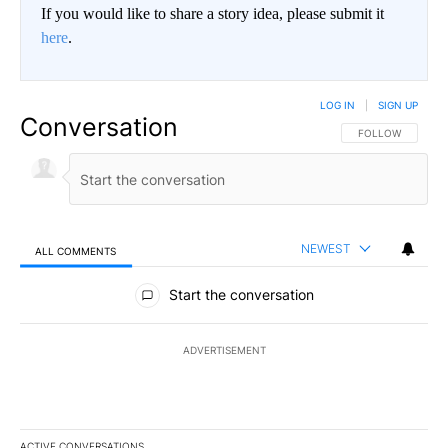
If you would like to share a story idea, please submit it
here
.
LOG IN
|
SIGN UP
Conversation
FOLLOW THIS CO
FOLLOW
NEWEST
ALL COMMENTS
All Comments
Start the conversation
ADVERTISEMENT
ACTIVE CONVERSATIONS