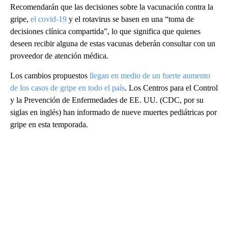
Recomendarán que las decisiones sobre la vacunación contra la
gripe,
el covid-19
y el rotavirus se basen en una “toma de
decisiones clínica compartida”, lo que significa que quienes
deseen recibir alguna de estas vacunas deberán consultar con un
proveedor de atención médica.
Los cambios propuestos
llegan en medio de un fuerte aumento
de los casos de gripe en todo el país
. Los Centros para el Control
y la Prevención de Enfermedades de EE. UU. (CDC, por su
siglas en inglés) han informado de nueve muertes pediátricas por
gripe en esta temporada.
A
D
V
E
R
TI
S
E
M
E
N
T