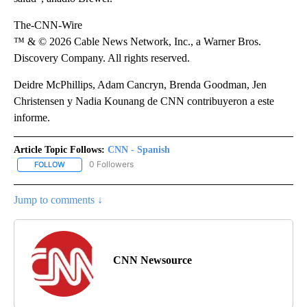
The-CNN-Wire
™ & © 2026 Cable News Network, Inc., a Warner Bros.
Discovery Company. All rights reserved.
Deidre McPhillips, Adam Cancryn, Brenda Goodman, Jen
Christensen y Nadia Kounang de CNN contribuyeron a este
informe.
Article Topic Follows:
CNN - Spanish
0 Followers
FOLLOW
FOLLOW "CNN - SPANISH" TO RECEIVE NOTIFICATIONS ABOUT NE
Jump to comments ↓
CNN Newsource