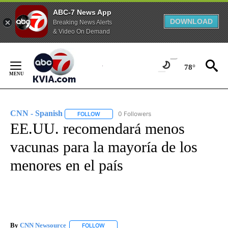
ABC-7 News App
DOWNLOAD
Breaking News Alerts
& Video On Demand
Skip
to
78°
Content
CNN - Spanish
0 Followers
FOLLOW
FOLLOW "CNN - SPANISH" TO RECEIVE NOTIFI
EE.UU. recomendará menos
vacunas para la mayoría de los
menores en el país
By
CNN Newsource
FOLLOW
FOLLOW "" TO RECEIVE NOTIFICATIONS ABOU