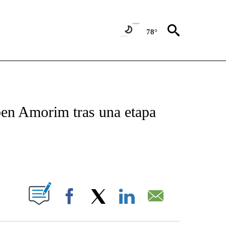
78°
TIFICATIONS ABOUT NEW PAGES ON "CNN - SPANISH".
en Amorim tras una etapa
ABOUT NEW PAGES ON "".
Facebook
X
LinkedIn
Email