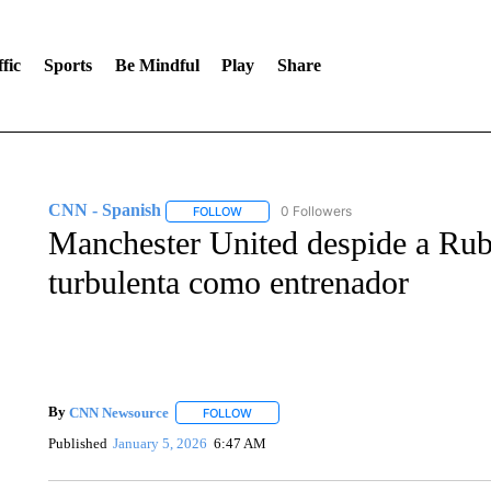
fic
Sports
Be Mindful
Play
Share
CNN - Spanish
0 Followers
FOLLOW
FOLLOW "CNN - SPANISH" TO RECEIVE NO
Manchester United despide a Rub
turbulenta como entrenador
By
CNN Newsource
FOLLOW
FOLLOW "" TO RECEIVE NOTIFICATIONS 
Published
January 5, 2026
6:47 AM