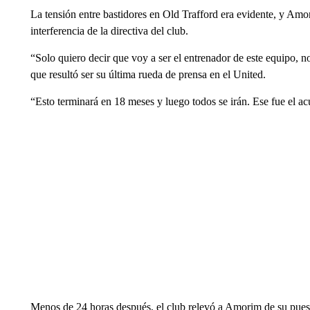
La tensión entre bastidores en Old Trafford era evidente, y Am
interferencia de la directiva del club.
“Solo quiero decir que voy a ser el entrenador de este equipo, n
que resultó ser su última rueda de prensa en el United.
“Esto terminará en 18 meses y luego todos se irán. Ese fue el ac
Menos de 24 horas después, el club relevó a Amorim de su pues