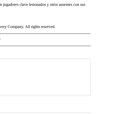
on jugadores clave lesionados y otros ausentes con sus
ry Company. All rights reserved.
s
PANISH" TO RECEIVE NOTIFICATIONS ABOUT NEW PAGES ON "CNN - SPANISH".