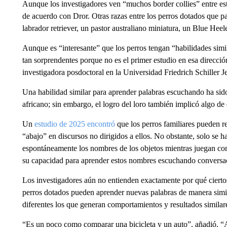
Aunque los investigadores ven “muchos border collies” entre est
de acuerdo con Dror. Otras razas entre los perros dotados que pa
labrador retriever, un pastor australiano miniatura, un Blue Heel
Aunque es “interesante” que los perros tengan “habilidades simil
tan sorprendentes porque no es el primer estudio en esa direcci
investigadora posdoctoral en la Universidad Friedrich Schiller 
Una habilidad similar para aprender palabras escuchando ha si
africano; sin embargo, el logro del loro también implicó algo de
Un
estudio de 2025 encontró
que los perros familiares pueden 
“abajo” en discursos no dirigidos a ellos. No obstante, solo se
espontáneamente los nombres de los objetos mientras juegan con
su capacidad para aprender estos nombres escuchando conversac
Los investigadores aún no entienden exactamente por qué ciertos
perros dotados pueden aprender nuevas palabras de manera simil
diferentes los que generan comportamientos y resultados similare
“Es un poco como comparar una bicicleta y un auto”, añadió. 