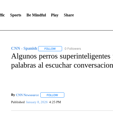
fic
Sports
Be Mindful
Play
Share
CNN - Spanish
0 Followers
FOLLOW
FOLLOW "CNN - SPANISH" TO RECEIVE NO
Algunos perros superinteligentes
palabras al escuchar conversacion
By
CNN Newsource
FOLLOW
FOLLOW "" TO RECEIVE NOTIFICATIONS 
Published
January 8, 2026
4:25 PM