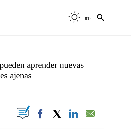
81°
TIFICATIONS ABOUT NEW PAGES ON "CNN - SPANISH".
 pueden aprender nuevas
es ajenas
ABOUT NEW PAGES ON "".
Facebook
X
LinkedIn
Email