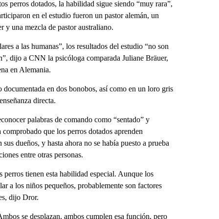
os perros dotados, la habilidad sigue siendo “muy rara”,
rticiparon en el estudio fueron un pastor alemán, un
er y una mezcla de pastor australiano.
ares a las humanas”, los resultados del estudio “no son
ón”, dijo a CNN la psicóloga comparada Juliane Bräuer,
Jena en Alemania.
do documentada en dos bonobos, así como en un loro gris
 enseñanza directa.
reconocer palabras de comando como “sentado” y
 ha comprobado que los perros dotados aprenden
 sus dueños, y hasta ahora no se había puesto a prueba
iones entre otras personas.
 perros tienen esta habilidad especial. Aunque los
ar a los niños pequeños, probablemente son factores
s, dijo Dror.
“Ambos se desplazan, ambos cumplen esa función, pero