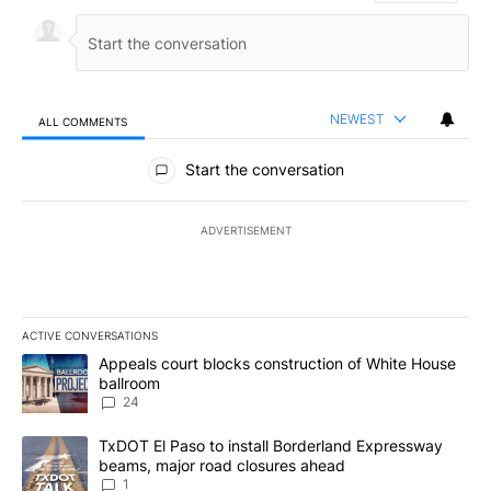
NEWEST
ALL COMMENTS
All Comments
Start the conversation
ADVERTISEMENT
ACTIVE CONVERSATIONS
The following is a list of the most commented articles in the last 7
A trending article titled "Appeals court blocks construction of W
Appeals court blocks construction of White House
ballroom
24
A trending article titled "TxDOT El Paso to install Borderland E
TxDOT El Paso to install Borderland Expressway
beams, major road closures ahead
1