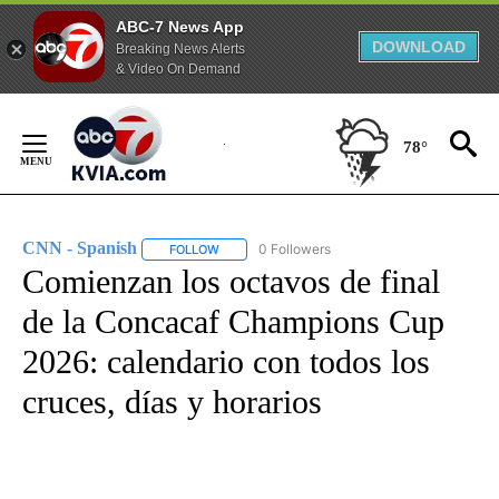
ABC-7 News App
DOWNLOAD
Breaking News Alerts
& Video On Demand
Skip
to
78°
Content
CNN - Spanish
0 Followers
FOLLOW
FOLLOW "CNN - SPANISH" TO RECEIVE NOTIFI
Comienzan los octavos de final
de la Concacaf Champions Cup
2026: calendario con todos los
cruces, días y horarios