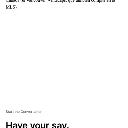
Canadá (el Vancouver Whitecaps, que también compite en la
MLS).
A
D
V
E
R
TI
S
E
M
E
N
T
Start the Conversation
Have your say.