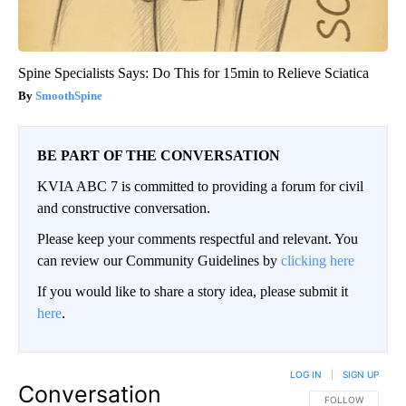
Spine Specialists Says: Do This for 15min to Relieve Sciatica
SmoothSpine
BE PART OF THE CONVERSATION
KVIA ABC 7 is committed to providing a forum for civil
and constructive conversation.
Please keep your comments respectful and relevant. You
can review our Community Guidelines by
clicking here
If you would like to share a story idea, please submit it
here
.
LOG IN
|
SIGN UP
Conversation
FOLLOW THIS CO
FOLLOW