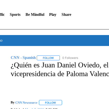
fic
Sports
Be Mindful
Play
Share
so
CNN - Spanish
0 Followers
FOLLOW
FOLLOW "CNN - SPANISH" TO RECEIVE NO
¿Quién es Juan Daniel Oviedo, el 
vicepresidencia de Paloma Valen
By
CNN Newsource
FOLLOW
FOLLOW "" TO RECEIVE NOTIFICATIONS 