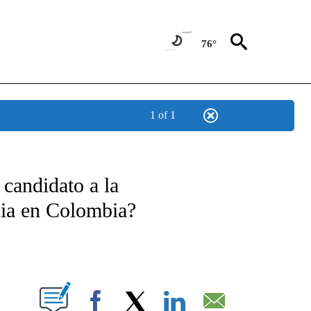
76°
1 of 1
TIFICATIONS ABOUT NEW PAGES ON "CNN - SPANISH".
candidato a la
cia en Colombia?
ABOUT NEW PAGES ON "".