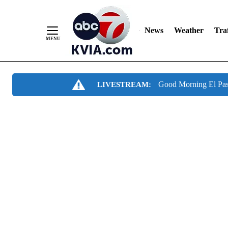
News
Weather
Traf
Skip
Good Morning El Pa
LIVESTREAM:
to
Content