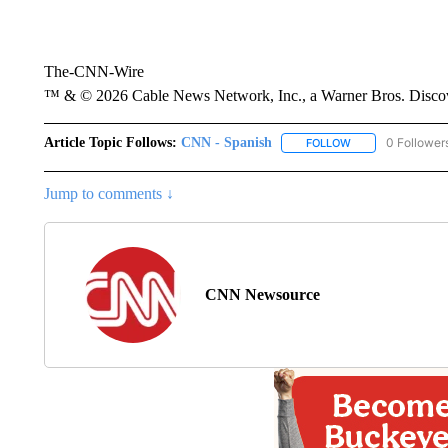
The-CNN-Wire
™ & © 2026 Cable News Network, Inc., a Warner Bros. Discove
Article Topic Follows:
CNN - Spanish
0 Follower
FOLLOW
FOLLOW "CNN - S
Jump to comments ↓
CNN Newsource