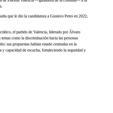
ura de Paloma Valencia —ganadora de la consulta— a la
a.
ta que le dio la candidatura a Gustavo Petro en 2022,
ático, el partido de Valencia, liderado por Álvaro
a temas como la discriminación hacia las personas
: sus propuestas habían estado centradas en la
ina y capacidad de escucha, fortaleciendo la seguridad y