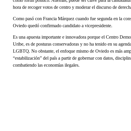
como fortín político. Además, puede ser clave para la candidat
hora de recoger votos de centro y moderar el discurso de derech
Como pasó con Francia Márquez cuando fue segunda en la consul
Oviedo quedó confirmado candidato a vicepresidente.
Es una apuesta importante e innovadora porque el Centro Democr
Uribe, es de posturas conservadoras y no ha tenido en su agend
LGBTQ. No obstante, el enfoque mismo de Oviedo es más amplio
“estabilización” del país a partir de gobernar con datos, discipl
combatiendo las economías ilegales.