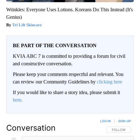
Wrinkles: Everyone Uses Lotions. Koreans Do This Instead (It's
Genius)
Tri Lift Skincare
BE PART OF THE CONVERSATION
KVIA ABC 7 is committed to providing a forum for civil
and constructive conversation.
Please keep your comments respectful and relevant. You
can review our Community Guidelines by
clicking here
If you would like to share a story idea, please submit it
here
.
LOG IN
|
SIGN UP
Conversation
FOLLOW THIS CO
FOLLOW