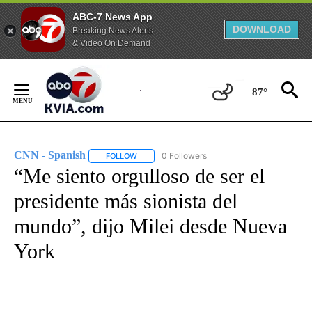
ABC-7 News App
DOWNLOAD
Breaking News Alerts
& Video On Demand
Skip
to
87°
Content
CNN - Spanish
0 Followers
FOLLOW
FOLLOW "CNN - SPANISH" TO RECEIVE NOTIFI
“Me siento orgulloso de ser el
presidente más sionista del
mundo”, dijo Milei desde Nueva
York