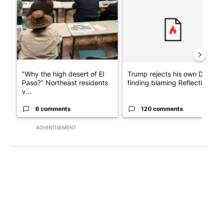
A trending article titled ""Why the high desert of El Paso?" Nor
A trending article titled "Tr
"Why the high desert of El
Trump rejects his own DOJ’s
Paso?" Northeast residents
finding blaming Reflecting ..
v...
6 comments
120 comments
ADVERTISEMENT