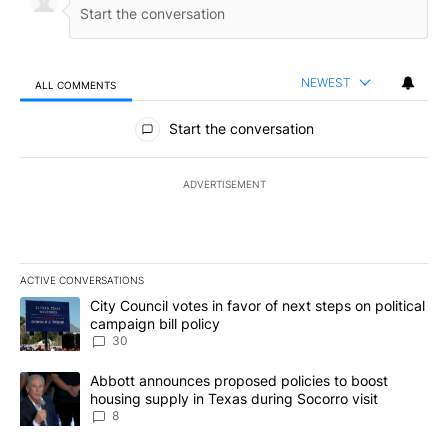
NEWEST
ALL COMMENTS
All Comments
Start the conversation
ADVERTISEMENT
ACTIVE CONVERSATIONS
The following is a list of the most commented articles in the last 7
A trending article titled "City Council votes in favor of next step
City Council votes in favor of next steps on political
campaign bill policy
30
A trending article titled "Abbott announces proposed policies to 
Abbott announces proposed policies to boost
housing supply in Texas during Socorro visit
8