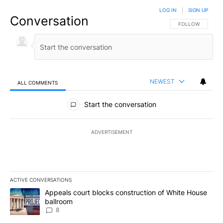
LOG IN
|
SIGN UP
Conversation
FOLLOW THIS CO
FOLLOW
NEWEST
ALL COMMENTS
All Comments
Start the conversation
ADVERTISEMENT
ACTIVE CONVERSATIONS
The following is a list of the most commented articles in the last 7
A trending article titled "Appeals court blocks construction of W
Appeals court blocks construction of White House
ballroom
8