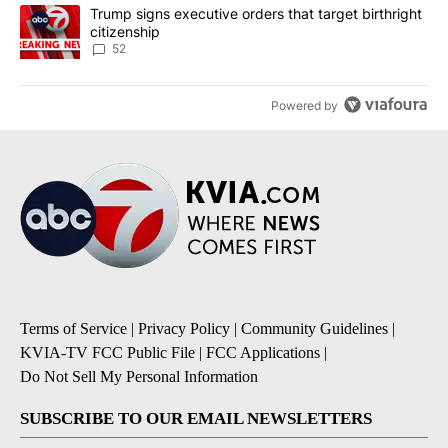
A trending article titled "Trump signs executive orders that targe
Trump signs executive orders that target birthright
citizenship
52
Powered by
Terms of Service
|
Privacy Policy
|
Community Guidelines
|
KVIA-TV FCC Public File
|
FCC Applications
|
Do Not Sell My Personal Information
SUBSCRIBE TO OUR EMAIL NEWSLETTERS