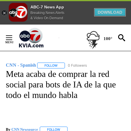
ABC-7 News App
DOWNLOAD
Breaking News Alerts
& Video On Demand
Skip
to
100°
Content
CNN - Spanish
0 Followers
FOLLOW
FOLLOW "CNN - SPANISH" TO RECEIVE NOTIFI
Meta acaba de comprar la red
social para bots de IA de la que
todo el mundo habla
By
CNN Newsource
FOLLOW
FOLLOW "" TO RECEIVE NOTIFICATIONS ABOU