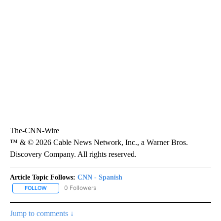
The-CNN-Wire
™ & © 2026 Cable News Network, Inc., a Warner Bros.
Discovery Company. All rights reserved.
Article Topic Follows:
CNN - Spanish
0 Followers
FOLLOW
FOLLOW "CNN - SPANISH" TO RECEIVE NOTIFICATIONS ABOUT NE
Jump to comments ↓