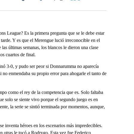
Facebook
X
LinkedIn
Email
ons League? Es la primera pregunta que se le debe estar
a tarde. Y es que el Merengue lució irreconocible en el
 las últimas semanas, los blancos le dieron una clase
os cuartos de final.
minó 3-0, y pudo ser peor si Donnarumma no aparecía
 no enmendaba su propio error para ahogarle el tanto de
mpo como el rey de la competencia que es. Solo faltaba
ue solo se siente vivo porque el segundo juego es en
ente, la serie se sintió terminada por momentos, aunque,
se inventa héroes en los escenarios más impredecibles.
n otras le tocó a Rodrygo. Esta vez fue Federico