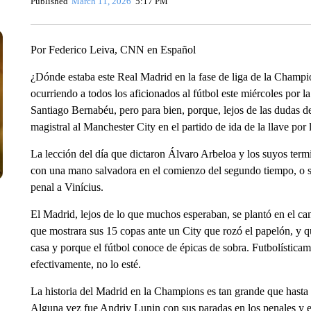
Published
March 11, 2026
5:17 PM
Por Federico Leiva, CNN en Español
¿Dónde estaba este Real Madrid en la fase de liga de la Champi
ocurriendo a todos los aficionados al fútbol este miércoles por l
Santiago Bernabéu, pero para bien, porque, lejos de las dudas de
magistral al Manchester City en el partido de ida de la llave por l
La lección del día que dictaron Álvaro Arbeloa y los suyos ter
con una mano salvadora en el comienzo del segundo tiempo, o si
penal a Vinícius.
El Madrid, lejos de lo que muchos esperaban, se plantó en el ca
que mostrara sus 15 copas ante un City que rozó el papelón, y q
casa y porque el fútbol conoce de épicas de sobra. Futbolísticam
efectivamente, no lo esté.
La historia del Madrid en la Champions es tan grande que hasta 
Alguna vez fue Andriy Lunin con sus paradas en los penales y e