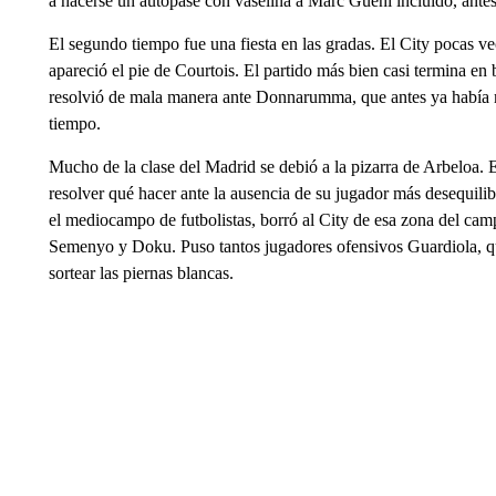
a hacerse un autopase con vaselina a Marc Guéhi incluido, antes
El segundo tiempo fue una fiesta en las gradas. El City pocas ve
apareció el pie de Courtois. El partido más bien casi termina en b
resolvió de mala manera ante Donnarumma, que antes ya había 
tiempo.
Mucho de la clase del Madrid se debió a la pizarra de Arbeloa.
resolver qué hacer ante la ausencia de su jugador más desequili
el mediocampo de futbolistas, borró al City de esa zona del ca
Semenyo y Doku. Puso tantos jugadores ofensivos Guardiola, qu
sortear las piernas blancas.