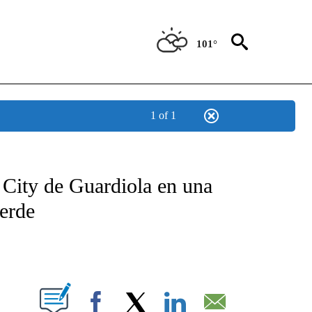
101°
1 of 1
TIFICATIONS ABOUT NEW PAGES ON "CNN - SPANISH".
 City de Guardiola en una
erde
ABOUT NEW PAGES ON "".