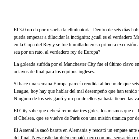
El 3-0 no da por resuelta la eliminatoria. Dentro de seis días ha
pueda empezar a dilucidar la incógnita: ¿cuál es el verdadero 
en la Copa del Rey y se fue humillado en su primera excursión 
sea por un rato, al verdadero rey de Europa?
La goleada sufrida por el Manchester City fue el último clavo en
octavos de final para los equipos ingleses.
Si hace una semana Europa parecía rendida al hecho de que seis 
League, hoy hay que hablar del mal desempeño que han tenido tod
Ninguno de los seis ganó y un par de ellos ya hasta tienen las va
El City sabe que deberá remontar tres goles, los mismos que el 
el Chelsea, que se vuelve de París con una misión titánica por de
El Arsenal la sacó barata en Alemania y rescató un empate ant
del final. Newcastle también empató, pero con una sensación e