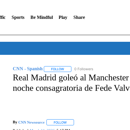
fic
Sports
Be Mindful
Play
Share
CNN - Spanish
0 Followers
FOLLOW
FOLLOW "CNN - SPANISH" TO RECEIVE NO
Real Madrid goleó al Manchester
noche consagratoria de Fede Valv
By
CNN Newsource
FOLLOW
FOLLOW "" TO RECEIVE NOTIFICATIONS 