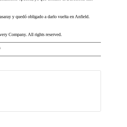
tasaray y quedó obligado a darlo vuelta en Anfield.
ry Company. All rights reserved.
s
PANISH" TO RECEIVE NOTIFICATIONS ABOUT NEW PAGES ON "CNN - SPANISH".