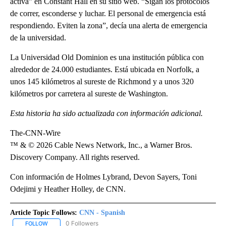
activa” en Constant Hall en su sitio web. “Sigan los protocolos
de correr, esconderse y luchar. El personal de emergencia está
respondiendo. Eviten la zona”, decía una alerta de emergencia
de la universidad.
La Universidad Old Dominion es una institución pública con
alrededor de 24.000 estudiantes. Está ubicada en Norfolk, a
unos 145 kilómetros al sureste de Richmond y a unos 320
kilómetros por carretera al sureste de Washington.
Esta historia ha sido actualizada con información adicional.
The-CNN-Wire
™ & © 2026 Cable News Network, Inc., a Warner Bros.
Discovery Company. All rights reserved.
Con información de Holmes Lybrand, Devon Sayers, Toni
Odejimi y Heather Holley, de CNN.
Article Topic Follows:
CNN - Spanish
0 Followers
FOLLOW
FOLLOW "CNN - SPANISH" TO RECEIVE NOTIFICATIONS ABOUT NE