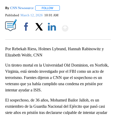
By
CNN Newsource
FOLLOW
FOLLOW "" TO RECEIVE NOTIFICATIONS ABOU
Published
March 12, 2026
10:01 AM
Show More
Facebook
X
LinkedIn
Por Rebekah Riess, Holmes Lybrand, Hannah Rabinowitz y
Elizabeth Wolfe, CNN
Un tiroteo mortal en la Universidad Old Dominion, en Norfolk,
Virginia, está siendo investigado por el FBI como un acto de
terrorismo. Fuentes dijeron a CNN que el sospechoso es un
veterano que ya había cumplido una condena en prisión por
intentar ayudar a ISIS.
El sospechoso, de 36 años, Mohamed Bailor Jalloh, es un
exmiembro de la Guardia Nacional del Ejército que pasó casi
siete años en prisión tras declararse culpable de intentar ayudar