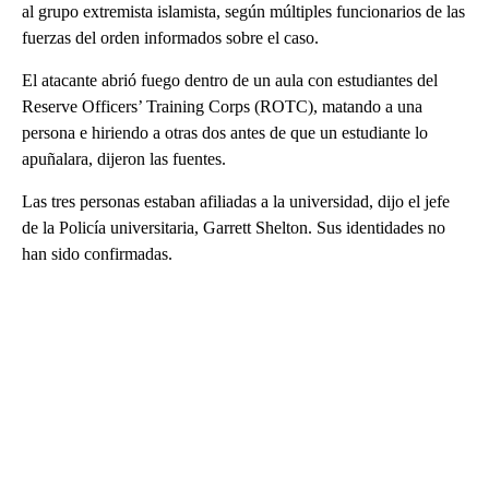
al grupo extremista islamista, según múltiples funcionarios de las
fuerzas del orden informados sobre el caso.
El atacante abrió fuego dentro de un aula con estudiantes del
Reserve Officers’ Training Corps (ROTC), matando a una
persona e hiriendo a otras dos antes de que un estudiante lo
apuñalara, dijeron las fuentes.
Las tres personas estaban afiliadas a la universidad, dijo el jefe
de la Policía universitaria, Garrett Shelton. Sus identidades no
han sido confirmadas.
A
D
V
E
R
TI
S
E
M
E
N
T