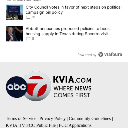
The following is a list of the most commented articles in the last 7
A trending article titled "City Council votes in favor of next step
City Council votes in favor of next steps on political
campaign bill policy
30
A trending article titled "Abbott announces proposed policies to 
Abbott announces proposed policies to boost
housing supply in Texas during Socorro visit
8
Powered by
Terms of Service
|
Privacy Policy
|
Community Guidelines
|
KVIA-TV FCC Public File
|
FCC Applications
|