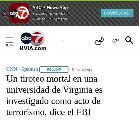
ABC-7 News App
DOWNLOAD
Breaking News Alerts
& Video On Demand
Skip
to
87°
Content
CNN - Spanish
0 Followers
FOLLOW
FOLLOW "CNN - SPANISH" TO RECEIVE NOTIFI
Un tiroteo mortal en una
universidad de Virginia es
investigado como acto de
terrorismo, dice el FBI