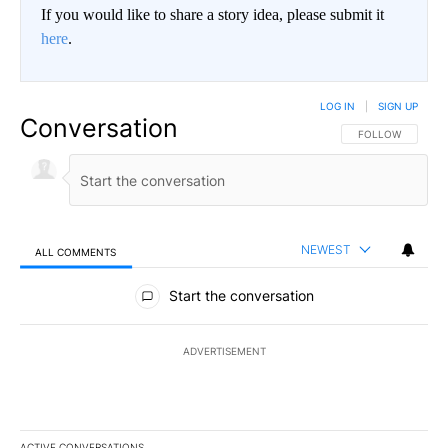
If you would like to share a story idea, please submit it
here
.
LOG IN
|
SIGN UP
Conversation
FOLLOW THIS CO
FOLLOW
NEWEST
ALL COMMENTS
All Comments
Start the conversation
ADVERTISEMENT
ACTIVE CONVERSATIONS