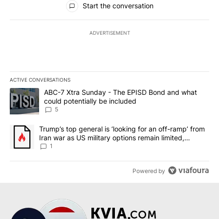
Start the conversation
ADVERTISEMENT
ACTIVE CONVERSATIONS
The following is a list of the most commented articles in the last 7
A trending article titled "ABC-7 Xtra Sunday - The EPISD Bond a
ABC-7 Xtra Sunday - The EPISD Bond and what
could potentially be included
5
A trending article titled "Trump’s top general is ‘looking for an o
Trump’s top general is ‘looking for an off-ramp’ from
Iran war as US military options remain limited,
sources say
1
Powered by