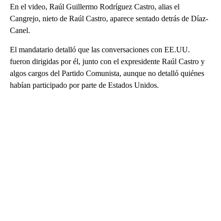
En el video, Raúl Guillermo Rodríguez Castro, alias el
Cangrejo, nieto de Raúl Castro, aparece sentado detrás de Díaz-
Canel.
El mandatario detalló que las conversaciones con EE.UU.
fueron dirigidas por él, junto con el expresidente Raúl Castro y
algos cargos del Partido Comunista, aunque no detalló quiénes
habían participado por parte de Estados Unidos.
A
D
V
E
R
TI
S
E
M
E
N
T