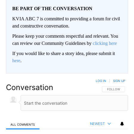
BE PART OF THE CONVERSATION
KVIA ABC 7 is committed to providing a forum for civil
and constructive conversation.
Please keep your comments respectful and relevant. You
can review our Community Guidelines by
clicking here
If you would like to share a story idea, please submit it
here
.
LOG IN
|
SIGN UP
Conversation
FOLLOW THIS CO
FOLLOW
NEWEST
ALL COMMENTS
All Comments