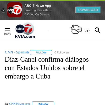
ABC-7 News App
DOWNLOAD
Breaking News Alerts
& Video On Demand
Skip
to
71°
Content
CNN - Spanish
0 Followers
FOLLOW
FOLLOW "CNN - SPANISH" TO RECEIVE NOTIFI
Díaz-Canel confirma diálogos
con Estados Unidos sobre el
embargo a Cuba
By
CNN Newsource
FOLLOW
FOLLOW "" TO RECEIVE NOTIFICATIONS ABOU