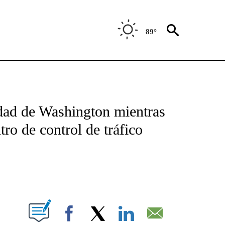
89°
TIFICATIONS ABOUT NEW PAGES ON "CNN - SPANISH".
udad de Washington mientras
ro de control de tráfico
ABOUT NEW PAGES ON "".
Facebook
X
LinkedIn
Email