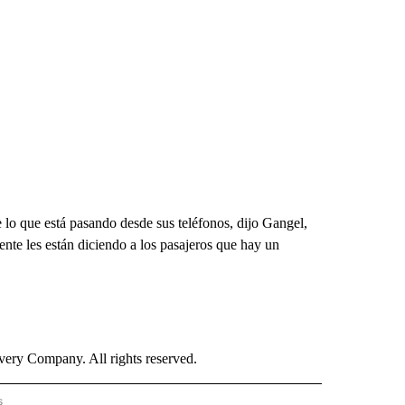
 lo que está pasando desde sus teléfonos, dijo Gangel,
ente les están diciendo a los pasajeros que hay un
ry Company. All rights reserved.
s
PANISH" TO RECEIVE NOTIFICATIONS ABOUT NEW PAGES ON "CNN - SPANISH".