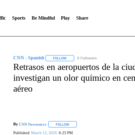
fic
Sports
Be Mindful
Play
Share
CNN - Spanish
0 Followers
FOLLOW
FOLLOW "CNN - SPANISH" TO RECEIVE NO
Retrasos en aeropuertos de la ci
investigan un olor químico en cent
aéreo
By
CNN Newsource
FOLLOW
FOLLOW "" TO RECEIVE NOTIFICATIONS 
Published
March 13, 2026
6:25 PM