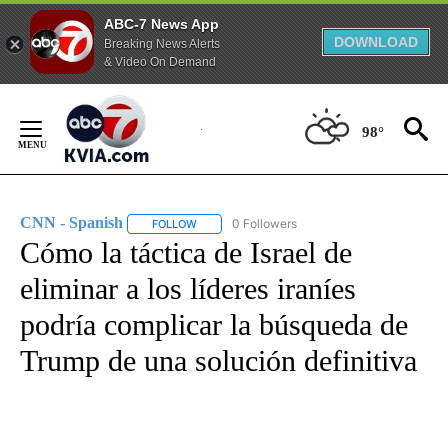
ABC-7 News App
DOWNLOAD
Breaking News Alerts
& Video On Demand
Skip
to
98°
Content
CNN - Spanish
0 Followers
FOLLOW
FOLLOW "CNN - SPANISH" TO RECEIVE NOTIFI
Cómo la táctica de Israel de
eliminar a los líderes iraníes
podría complicar la búsqueda de
Trump de una solución definitiva