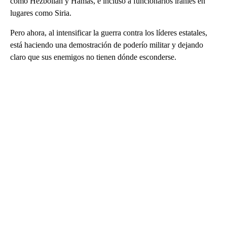
como Hezbollah y Hamas, e incluso a funcionarios iraníes en
lugares como Siria.
Pero ahora, al intensificar la guerra contra los líderes estatales,
está haciendo una demostración de poderío militar y dejando
claro que sus enemigos no tienen dónde esconderse.
A
D
V
E
R
TI
S
E
M
E
N
T