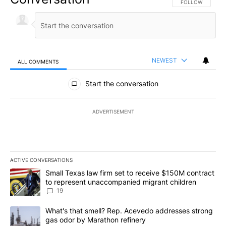
FOLLOW THIS CO
FOLLOW
NEWEST
ALL COMMENTS
All Comments
Start the conversation
ADVERTISEMENT
ACTIVE CONVERSATIONS
The following is a list of the most commented articles in the last 7
A trending article titled "Small Texas law firm set to receive $
Small Texas law firm set to receive $150M contract
to represent unaccompanied migrant children
19
A trending article titled "What's that smell? Rep. Acevedo addre
What's that smell? Rep. Acevedo addresses strong
gas odor by Marathon refinery