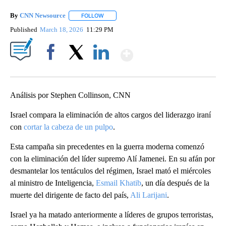
By
CNN Newsource
FOLLOW
FOLLOW "" TO RECEIVE NOTIFICATIONS ABOU
Published
March 18, 2026
11:29 PM
Show More
Facebook
X
LinkedIn
Análisis por Stephen Collinson, CNN
Israel compara la eliminación de altos cargos del liderazgo iraní
con
cortar la cabeza de un pulpo
.
Esta campaña sin precedentes en la guerra moderna comenzó
con la eliminación del líder supremo Alí Jamenei. En su afán por
desmantelar los tentáculos del régimen, Israel mató el miércoles
al ministro de Inteligencia,
Esmail Khatib
, un día después de la
muerte del dirigente de facto del país,
Ali Larijani
.
Israel ya ha matado anteriormente a líderes de grupos terroristas,