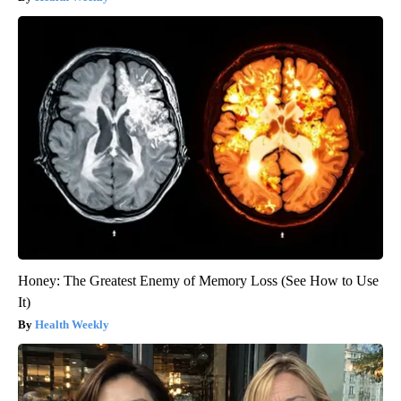
Honey: The Greatest Enemy of Memory Loss (See How to Use
It)
Health Weekly