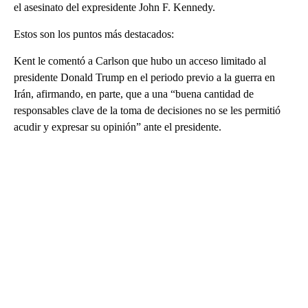
el asesinato del expresidente John F. Kennedy.
Estos son los puntos más destacados:
Kent le comentó a Carlson que hubo un acceso limitado al
presidente Donald Trump en el periodo previo a la guerra en
Irán, afirmando, en parte, que a una “buena cantidad de
responsables clave de la toma de decisiones no se les permitió
acudir y expresar su opinión” ante el presidente.
A
D
V
E
R
TI
S
E
M
E
N
T