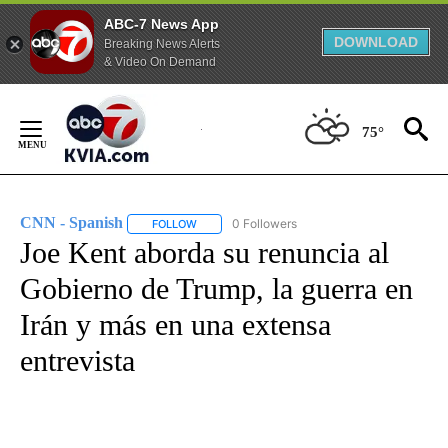
ABC-7 News App
DOWNLOAD
Breaking News Alerts
& Video On Demand
Skip
to
75°
Content
CNN - Spanish
0 Followers
FOLLOW
FOLLOW "CNN - SPANISH" TO RECEIVE NOTIFI
Joe Kent aborda su renuncia al
Gobierno de Trump, la guerra en
Irán y más en una extensa
entrevista