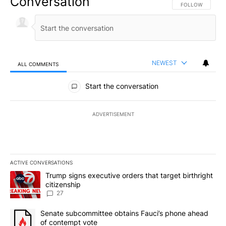
Conversation
FOLLOW THIS CO
FOLLOW
NEWEST
ALL COMMENTS
All Comments
Start the conversation
ADVERTISEMENT
ACTIVE CONVERSATIONS
The following is a list of the most commented articles in the last 7
A trending article titled "Trump signs executive orders that targe
Trump signs executive orders that target birthright
citizenship
27
A trending article titled "Senate subcommittee obtains Fauci’s 
Senate subcommittee obtains Fauci’s phone ahead
of contempt vote