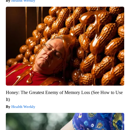
Health Weekly
Honey: The Greatest Enemy of Memory Loss (See How to Use
It)
Health Weekly