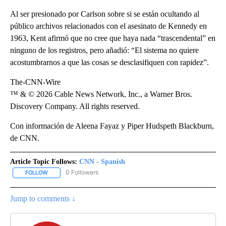
Al ser presionado por Carlson sobre si se están ocultando al
público archivos relacionados con el asesinato de Kennedy en
1963, Kent afirmó que no cree que haya nada “trascendental” en
ninguno de los registros, pero añadió: “El sistema no quiere
acostumbrarnos a que las cosas se desclasifiquen con rapidez”.
The-CNN-Wire
™ & © 2026 Cable News Network, Inc., a Warner Bros.
Discovery Company. All rights reserved.
Con información de Aleena Fayaz y Piper Hudspeth Blackburn,
de CNN.
Article Topic Follows:
CNN - Spanish
0 Followers
FOLLOW
FOLLOW "CNN - SPANISH" TO RECEIVE NOTIFICATIONS ABOUT NE
Jump to comments ↓