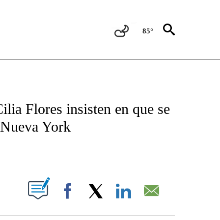
85°
TIFICATIONS ABOUT NEW PAGES ON "CNN - SPANISH".
ia Flores insisten en que se
n Nueva York
ABOUT NEW PAGES ON "".
Facebook
X
LinkedIn
Email