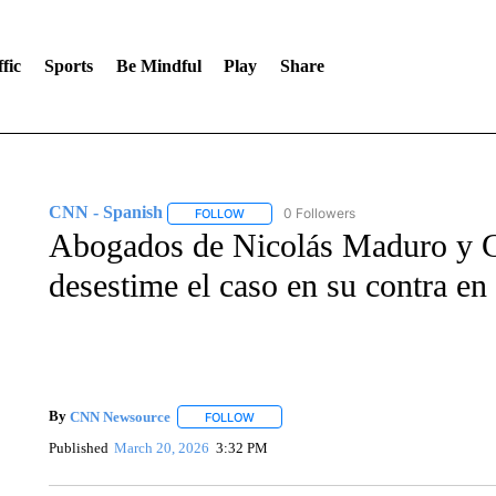
fic
Sports
Be Mindful
Play
Share
CNN - Spanish
0 Followers
FOLLOW
FOLLOW "CNN - SPANISH" TO RECEIVE NO
Abogados de Nicolás Maduro y Cil
desestime el caso en su contra e
By
CNN Newsource
FOLLOW
FOLLOW "" TO RECEIVE NOTIFICATIONS 
Published
March 20, 2026
3:32 PM