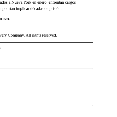
adados a Nueva York en enero, enfrentan cargos
e podrían implicar décadas de prisión.
marzo.
ry Company. All rights reserved.
s
PANISH" TO RECEIVE NOTIFICATIONS ABOUT NEW PAGES ON "CNN - SPANISH".