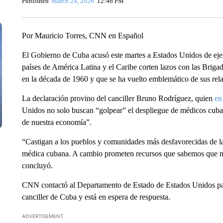
Published
March 24, 2026
12:46 PM
Por Mauricio Torres, CNN en Español
El Gobierno de Cuba acusó este martes a Estados Unidos de ejer
países de América Latina y el Caribe corten lazos con las Bri
en la década de 1960 y que se ha vuelto emblemático de sus rela
La declaración provino del canciller Bruno Rodríguez, quien
en
Unidos no solo buscan “golpear” el despliegue de médicos cuban
de nuestra economía”.
“Castigan a los pueblos y comunidades más desfavorecidas de la
médica cubana. A cambio prometen recursos que sabemos que nun
concluyó.
CNN contactó al Departamento de Estado de Estados Unidos para
canciller de Cuba y está en espera de respuesta.
ADVERTISEMENT