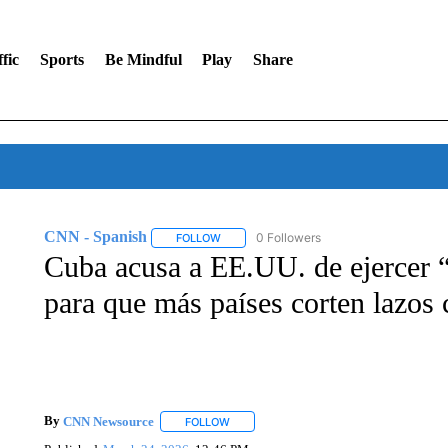
fic
Sports
Be Mindful
Play
Share
CNN - Spanish
0 Followers
FOLLOW
FOLLOW "CNN - SPANISH" TO RECEIVE NO
Cuba acusa a EE.UU. de ejercer “
para que más países corten lazos
By
CNN Newsource
FOLLOW
FOLLOW "" TO RECEIVE NOTIFICATIONS 