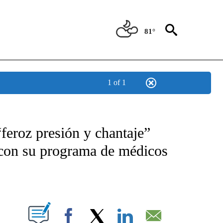
81°
1 of 1
TIFICATIONS ABOUT NEW PAGES ON "CNN - SPANISH".
feroz presión y chantaje”
 con su programa de médicos
ABOUT NEW PAGES ON "".