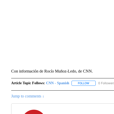
Con información de Rocío Muñoz-Ledo, de CNN.
Article Topic Follows:
CNN - Spanish
0 Follower
FOLLOW
FOLLOW "CNN - S
Jump to comments ↓