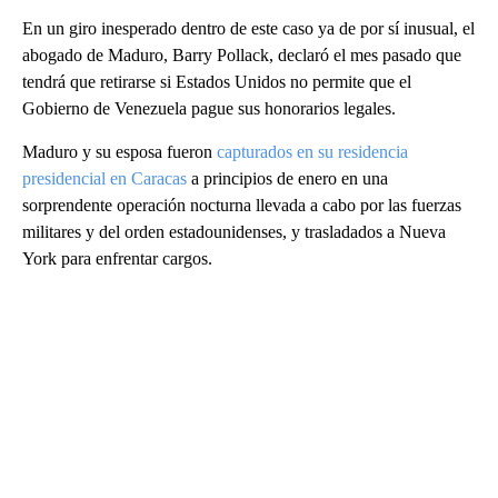
En un giro inesperado dentro de este caso ya de por sí inusual, el
abogado de Maduro, Barry Pollack, declaró el mes pasado que
tendrá que retirarse si Estados Unidos no permite que el
Gobierno de Venezuela pague sus honorarios legales.
Maduro y su esposa fueron
capturados en su residencia
presidencial en Caracas
a principios de enero en una
sorprendente operación nocturna llevada a cabo por las fuerzas
militares y del orden estadounidenses, y trasladados a Nueva
York para enfrentar cargos.
A
D
V
E
R
TI
S
E
M
E
N
T