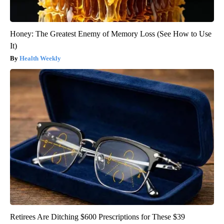
Honey: The Greatest Enemy of Memory Loss (See How to Use
It)
Health Weekly
Retirees Are Ditching $600 Prescriptions for These $39