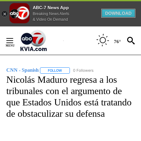
ABC-7 News App
DOWNLOAD
Breaking News Alerts
& Video On Demand
Skip
to
76°
Content
CNN - Spanish
0 Followers
FOLLOW
FOLLOW "CNN - SPANISH" TO RECEIVE NOTIFI
Nicolás Maduro regresa a los
tribunales con el argumento de
que Estados Unidos está tratando
de obstaculizar su defensa