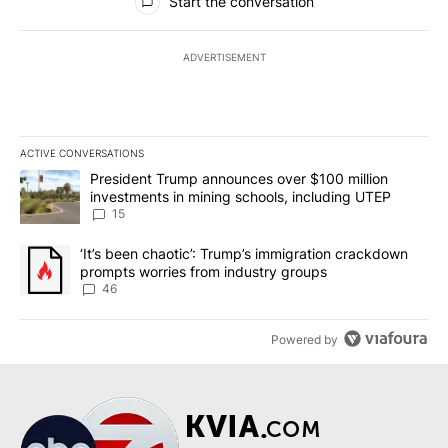
Start the conversation
ADVERTISEMENT
ACTIVE CONVERSATIONS
The following is a list of the most commented articles in the last 7
A trending article titled "President Trump announces over $100 m
President Trump announces over $100 million
investments in mining schools, including UTEP
15
A trending article titled "‘It’s been chaotic’: Trump’s immigrati
‘It’s been chaotic’: Trump’s immigration crackdown
prompts worries from industry groups
46
Powered by