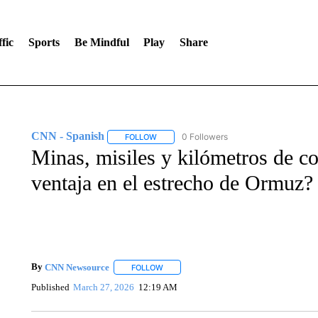
fic
Sports
Be Mindful
Play
Share
CNN - Spanish
0 Followers
FOLLOW
FOLLOW "CNN - SPANISH" TO RECEIVE NO
Minas, misiles y kilómetros de cos
ventaja en el estrecho de Ormuz?
By
CNN Newsource
FOLLOW
FOLLOW "" TO RECEIVE NOTIFICATIONS 
Published
March 27, 2026
12:19 AM