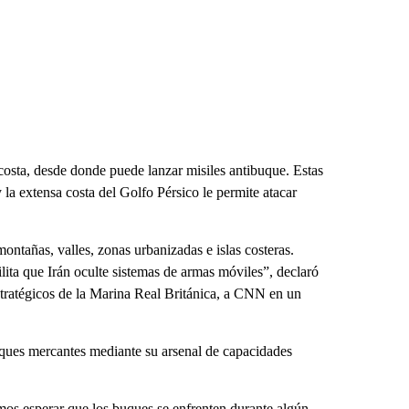
costa, desde donde puede lanzar misiles antibuque. Estas
y la extensa costa del Golfo Pérsico le permite atacar
 montañas, valles, zonas urbanizadas e islas costeras.
lita que Irán oculte sistemas de armas móviles”, declaró
tratégicos de la Marina Real Británica, a CNN en un
buques mercantes mediante su arsenal de capacidades
emos esperar que los buques se enfrenten durante algún