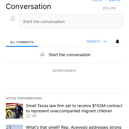
LOG IN
|
SIGN UP
Conversation
FOLLOW THIS CO
FOLLOW
NEWEST
ALL COMMENTS
All Comments
Start the conversation
ADVERTISEMENT
ACTIVE CONVERSATIONS
The following is a list of the most commented articles in the last 7
A trending article titled "Small Texas law firm set to receive $
Small Texas law firm set to receive $150M contract
to represent unaccompanied migrant children
20
A trending article titled "What's that smell? Rep. Acevedo addre
What's that smell? Rep. Acevedo addresses strong