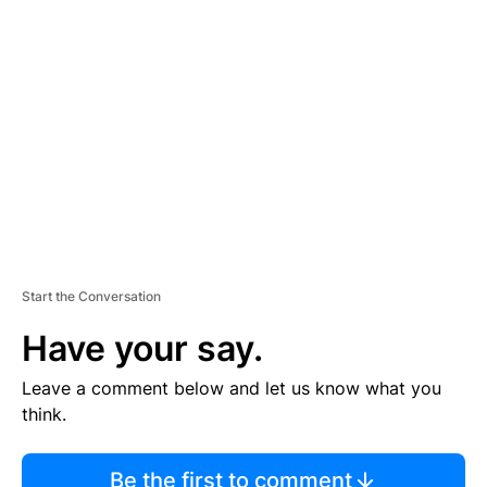
TI
S
E
M
E
N
T
Start the Conversation
Have your say.
Leave a comment below and let us know what you
think.
Be the first to comment