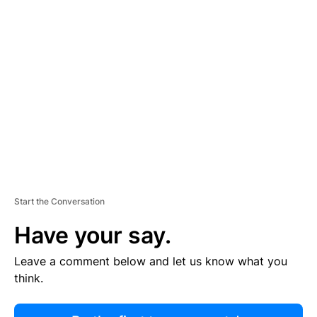
R
TI
S
E
M
E
N
T
Start the Conversation
Have your say.
Leave a comment below and let us know what you
think.