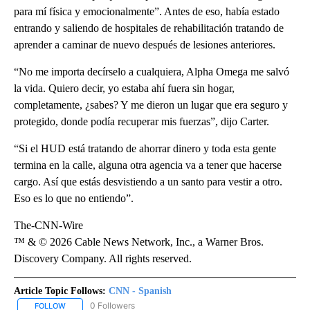
para mí física y emocionalmente”. Antes de eso, había estado
entrando y saliendo de hospitales de rehabilitación tratando de
aprender a caminar de nuevo después de lesiones anteriores.
“No me importa decírselo a cualquiera, Alpha Omega me salvó
la vida. Quiero decir, yo estaba ahí fuera sin hogar,
completamente, ¿sabes? Y me dieron un lugar que era seguro y
protegido, donde podía recuperar mis fuerzas”, dijo Carter.
“Si el HUD está tratando de ahorrar dinero y toda esta gente
termina en la calle, alguna otra agencia va a tener que hacerse
cargo. Así que estás desvistiendo a un santo para vestir a otro.
Eso es lo que no entiendo”.
The-CNN-Wire
™ & © 2026 Cable News Network, Inc., a Warner Bros.
Discovery Company. All rights reserved.
Article Topic Follows:
CNN - Spanish
0 Followers
FOLLOW
FOLLOW "CNN - SPANISH" TO RECEIVE NOTIFICATIONS ABOUT NE