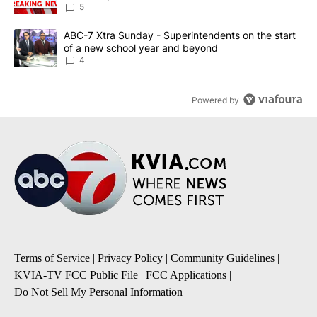
5
A trending article titled "ABC-7 Xtra Sunday - Superintendents o
ABC-7 Xtra Sunday - Superintendents on the start
of a new school year and beyond
4
Powered by
Terms of Service
|
Privacy Policy
|
Community Guidelines
|
KVIA-TV FCC Public File
|
FCC Applications
|
Do Not Sell My Personal Information