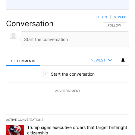
LOG IN
|
SIGN UP
Conversation
FOLLOW THIS CO
FOLLOW
NEWEST
ALL COMMENTS
All Comments
Start the conversation
ADVERTISEMENT
ACTIVE CONVERSATIONS
The following is a list of the most commented articles in the last 7
A trending article titled "Trump signs executive orders that targe
Trump signs executive orders that target birthright
citizenship