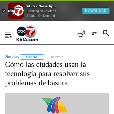
ABC-7 News App
DOWNLOAD
Breaking News Alerts
& Video On Demand
Skip
to
87°
Content
Noticias
0 Followers
FOLLOW
FOLLOW "NOTICIAS" TO RECEIVE NOTIFICATIONS ABOUT
Cómo las ciudades usan la
tecnología para resolver sus
problemas de basura