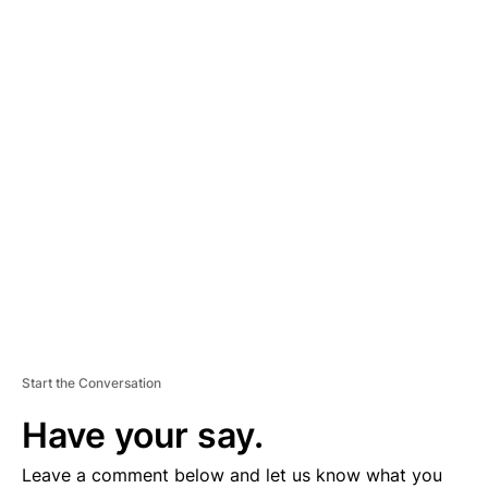
A
D
V
E
R
TI
S
E
M
E
N
T
Start the Conversation
Have your say.
Leave a comment below and let us know what you