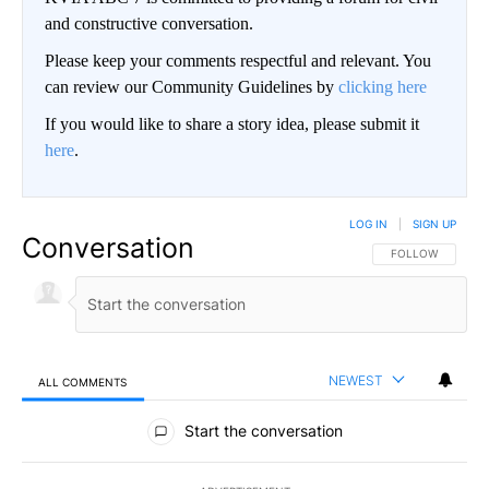
and constructive conversation.
Please keep your comments respectful and relevant. You
can review our Community Guidelines by
clicking here
If you would like to share a story idea, please submit it
here
.
LOG IN
|
SIGN UP
Conversation
FOLLOW THIS CO
FOLLOW
NEWEST
ALL COMMENTS
All Comments
Start the conversation