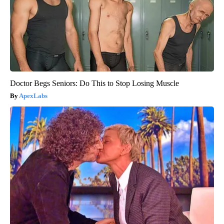
Doctor Begs Seniors: Do This to Stop Losing Muscle
ApexLabs