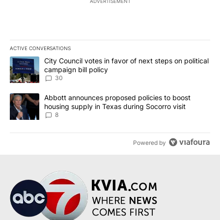
ADVERTISEMENT
ACTIVE CONVERSATIONS
The following is a list of the most commented articles in the last 7
A trending article titled "City Council votes in favor of next step
City Council votes in favor of next steps on political
campaign bill policy
30
A trending article titled "Abbott announces proposed policies to 
Abbott announces proposed policies to boost
housing supply in Texas during Socorro visit
8
Powered by