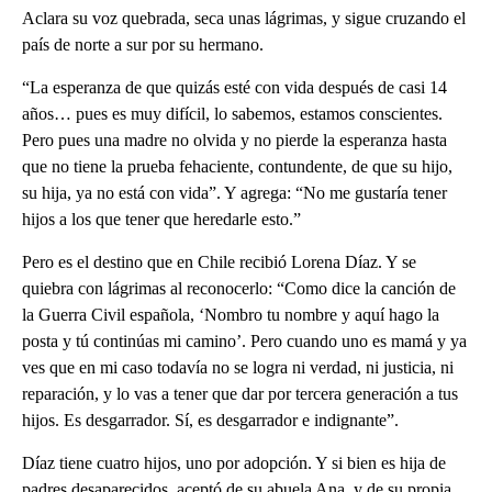
Aclara su voz quebrada, seca unas lágrimas, y sigue cruzando el
país de norte a sur por su hermano.
“La esperanza de que quizás esté con vida después de casi 14
años… pues es muy difícil, lo sabemos, estamos conscientes.
Pero pues una madre no olvida y no pierde la esperanza hasta
que no tiene la prueba fehaciente, contundente, de que su hijo,
su hija, ya no está con vida”. Y agrega: “No me gustaría tener
hijos a los que tener que heredarle esto.”
Pero es el destino que en Chile recibió Lorena Díaz. Y se
quiebra con lágrimas al reconocerlo: “Como dice la canción de
la Guerra Civil española, ‘Nombro tu nombre y aquí hago la
posta y tú continúas mi camino’. Pero cuando uno es mamá y ya
ves que en mi caso todavía no se logra ni verdad, ni justicia, ni
reparación, y lo vas a tener que dar por tercera generación a tus
hijos. Es desgarrador. Sí, es desgarrador e indignante”.
Díaz tiene cuatro hijos, uno por adopción. Y si bien es hija de
padres desaparecidos, aceptó de su abuela Ana, y de su propia