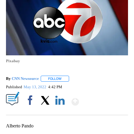
Pixabay
By
CNN Newsource
FOLLOW
FOLLOW "" TO RECEIVE NOTIFICATIONS ABOU
Published
May 13, 2022
4:42 PM
Show More
Facebook
X
LinkedIn
Alberto Pando