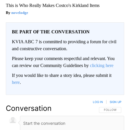
This is Who Really Makes Costco's Kirkland Items
novelodge
BE PART OF THE CONVERSATION
KVIA ABC 7 is committed to providing a forum for civil
and constructive conversation.
Please keep your comments respectful and relevant. You
can review our Community Guidelines by
clicking here
If you would like to share a story idea, please submit it
here
.
LOG IN
|
SIGN UP
Conversation
FOLLOW THIS CO
FOLLOW