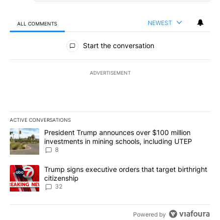
NEWEST
ALL COMMENTS
All Comments
Start the conversation
ADVERTISEMENT
ACTIVE CONVERSATIONS
The following is a list of the most commented articles in the last 7
A trending article titled "President Trump announces over $100 m
President Trump announces over $100 million
investments in mining schools, including UTEP
8
A trending article titled "Trump signs executive orders that targe
Trump signs executive orders that target birthright
citizenship
32
Powered by