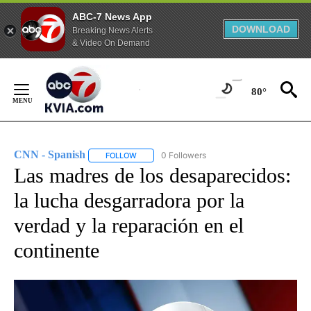
ABC-7 News App
DOWNLOAD
Breaking News Alerts
& Video On Demand
Skip
to
80°
Content
CNN - Spanish
0 Followers
FOLLOW
FOLLOW "CNN - SPANISH" TO RECEIVE NOTIFI
Las madres de los desaparecidos:
la lucha desgarradora por la
verdad y la reparación en el
continente