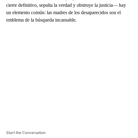
cierre definitivo, sepulta la verdad y obstruye la justicia— hay
un elemento común: las madres de los desaparecidos son el
emblema de la búsqueda incansable.
A
D
V
E
R
TI
S
E
M
E
N
T
Start the Conversation