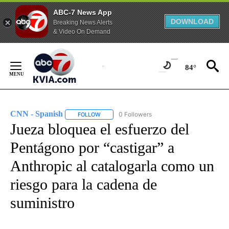
ABC-7 News App
DOWNLOAD
Breaking News Alerts
& Video On Demand
Skip
to
84°
Content
CNN - Spanish
0 Followers
FOLLOW
FOLLOW "CNN - SPANISH" TO RECEIVE NOTIFI
Jueza bloquea el esfuerzo del
Pentágono por “castigar” a
Anthropic al catalogarla como un
riesgo para la cadena de
suministro