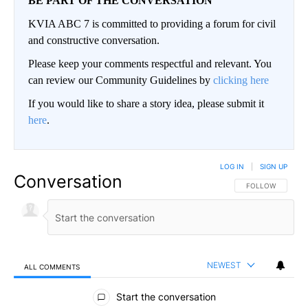
BE PART OF THE CONVERSATION
KVIA ABC 7 is committed to providing a forum for civil
and constructive conversation.
Please keep your comments respectful and relevant. You
can review our Community Guidelines by
clicking here
If you would like to share a story idea, please submit it
here
.
LOG IN
|
SIGN UP
Conversation
FOLLOW THIS CO
FOLLOW
NEWEST
ALL COMMENTS
All Comments
Start the conversation