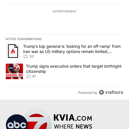
ADVERTISEMENT
ACTIVE CONVERSATIONS
The following is a list of the most commented articles in the last 7
A trending article titled "Trump’s top general is ‘looking for an 
Trump’s top general is ‘looking for an off-ramp’ from
Iran war as US military options remain limited,
sources say
30
A trending article titled "Trump signs executive orders that targe
Trump signs executive orders that target birthright
citizenship
61
Powered by