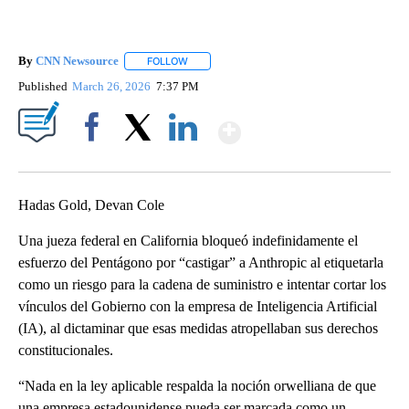
By
CNN Newsource
FOLLOW
FOLLOW "" TO RECEIVE NOTIFICATIONS ABOU
Published
March 26, 2026
7:37 PM
Show More
Facebook
X
LinkedIn
Hadas Gold, Devan Cole
Una jueza federal en California bloqueó indefinidamente el
esfuerzo del Pentágono por “castigar” a Anthropic al etiquetarla
como un riesgo para la cadena de suministro e intentar cortar los
vínculos del Gobierno con la empresa de Inteligencia Artificial
(IA), al dictaminar que esas medidas atropellaban sus derechos
constitucionales.
“Nada en la ley aplicable respalda la noción orwelliana de que
una empresa estadounidense pueda ser marcada como un