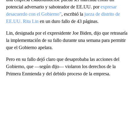
potencial adversario y saboteador de EE.UU. por
expresar
desacuerdo con el Gobierno”
, escribió la
jueza de distrito de
EE.UU. Rita Lin
en un duro fallo de 43 páginas.
Lin, designada por el expresidente Joe Biden, dijo que retrasaría
la implementación de su fallo durante una semana para permitir
que el Gobierno apelara.
Pero en su fallo dejó claro que desaprobaba las acciones del
Gobierno, que —según dijo— violaron los derechos de la
Primera Enmienda y del debido proceso de la empresa.
A
D
V
E
R
TI
S
E
M
E
N
T