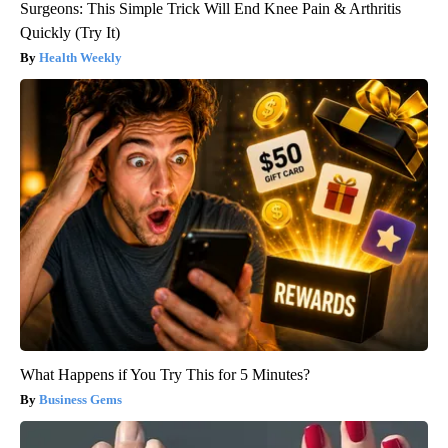
Surgeons: This Simple Trick Will End Knee Pain & Arthritis
Quickly (Try It)
Health Weekly
What Happens if You Try This for 5 Minutes?
Business Gems