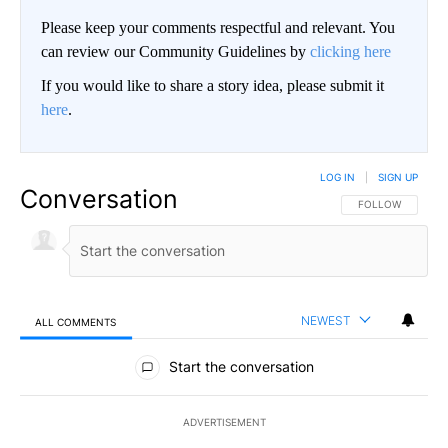
Please keep your comments respectful and relevant. You
can review our Community Guidelines by
clicking here
If you would like to share a story idea, please submit it
here
.
LOG IN
|
SIGN UP
Conversation
FOLLOW THIS CO
FOLLOW
NEWEST
ALL COMMENTS
All Comments
Start the conversation
ADVERTISEMENT