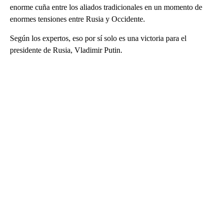
enorme cuña entre los aliados tradicionales en un momento de
enormes tensiones entre Rusia y Occidente.
Según los expertos, eso por sí solo es una victoria para el
presidente de Rusia, Vladimir Putin.
A
D
V
E
R
TI
S
E
M
E
N
T