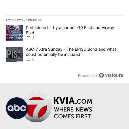
ACTIVE CONVERSATIONS
The following is a list of the most commented articles in the last 7
A trending article titled "Pedestrian hit by a car on I-10 East an
Pedestrian hit by a car on I-10 East and Airway
Blvd
2
A trending article titled "ABC-7 Xtra Sunday - The EPISD Bond a
ABC-7 Xtra Sunday - The EPISD Bond and what
could potentially be included
6
Powered by